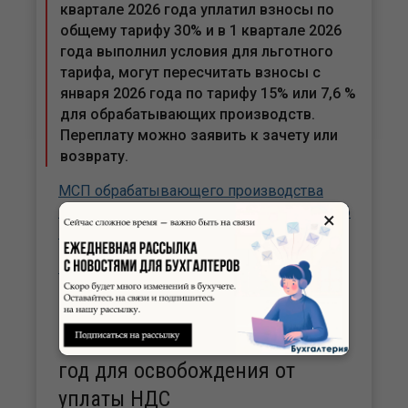
квартале 2026 года уплатил взносы по
общему тарифу 30% и в 1 квартале 2026
года выполнил условия для льготного
тарифа, могут пересчитать взносы с
января 2026 года по тарифу 15% или 7,6 %
для обрабатывающих производств.
Переплату можно заявить к зачету или
возврату.
МСП обрабатывающего производства
могут пересчитать взносы с 1 января 2026
×
года и вернуть переплату
Перерасчет страховых взносов
ИП на УСН могут не учитывать
проценты по вкладам за 2025
год для освобождения от
уплаты НДС