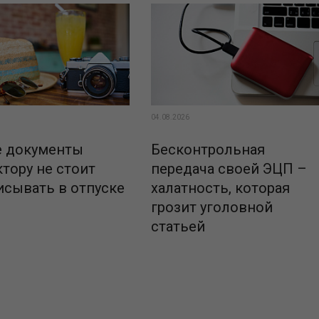
03.08.2026
Для исчисления размера сомн
в целях ст�...
04.08.2026
е документы
Бесконтрольная
тору не стоит
передача своей ЭЦП –
исывать в отпуске
халатность, которая
грозит уголовной
статьей