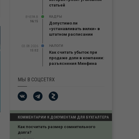
статьей
КАДРЫ
ВЧЕРА В
16:15
16:15
Допустимо ли
«устанавливать вилки» в
штатном расписании
НАЛОГИ
03.08.2026
15:02
Как считать убыток при
продаже доли в компании:
разъяснения Минфина
МЫ В СОЦСЕТЯХ
КОММЕНТАРИИ К ДОКУМЕНТАМ ДЛЯ БУХГАЛТЕРА
нительного
Проигрыш в кассации из-за нарушения
процессуального порядка