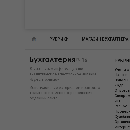
РУБРИКИ
МАГАЗИН БУХГАЛТЕРА
Бухгалтерия
ru
16+
РУБРИ
©
2001—
2026
Информационно-
Учет и 
аналитическое электронное издание
Налоги
«Бухгалтерия.ru»
Взносы
Кадры
Использование материалов возможно
Ответст
только с письменного разрешения
Спецре
редакции сайта
ИП
Разное
Провер
Судебны
Организ
Интерне