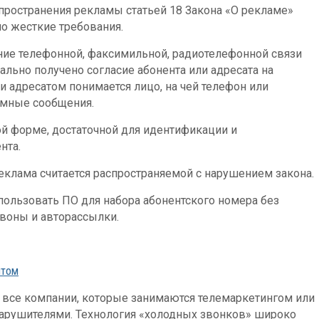
спространения рекламы статьей 18 Закона «О рекламе»
о жесткие требования.
ние телефонной, факсимильной, радиотелефонной связи
ально получено согласие абонента или адресата на
 адресатом понимается лицо, на чей телефон или
амные сообщения.
й форме, достаточной для идентификации и
нта.
 реклама считается распространяемой с нарушением закона.
пользовать ПО для набора абонентского номера без
звоны и авторассылки.
нтом
ода все компании, которые занимаются телемаркетингом или
нарушителями. Технология «холодных звонков» широко