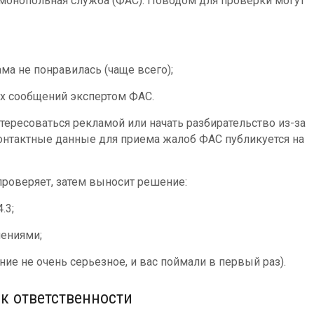
монопольная служба (ФАС). Поводом для проверки могут
а не понравилась (чаще всего);
х сообщений экспертом ФАС.
нтересоваться рекламой или начать разбирательство из-за
онтактные данные для приема жалоб ФАС публикуется на
проверяет, затем выносит решение:
.3;
шениями;
ие не очень серьезное, и вас поймали в первый раз).
к ответственности