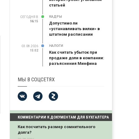
статьей
КАДРЫ
СЕГОДНЯ В
16:15
16:15
Допустимо ли
«устанавливать вилки» в
штатном расписании
НАЛОГИ
03.08.2026
15:02
Как считать убыток при
продаже доли в компании:
разъяснения Минфина
МЫ В СОЦСЕТЯХ
КОММЕНТАРИИ К ДОКУМЕНТАМ ДЛЯ БУХГАЛТЕРА
Как посчитать размер сомнительного
долга?