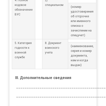
4. Полное
2)
кодовое
специальном
(номер
обозначение
удостоверения
ВУС
об отсрочке
или именного
списка о
зачислении на
спецучет)
5. Категория
8. Документ
(наименование,
годности к
воинского
серия и номер
военной
учета
документа,
службе
кем и когда
выдан)
III. Дополнительные сведения
__________________________________________
__________________________________________
__________________________________________