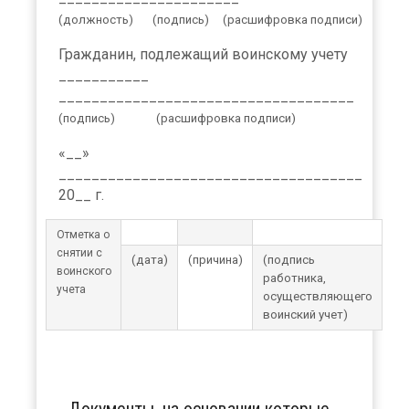
(должность) (подпись) (расшифровка подписи)
Гражданин, подлежащий воинскому учету
___________
____________________________________
(подпись) (расшифровка подписи)
«__»
_____________________________________
20__ г.
Отметка о
снятии с
(дата)
(причина)
(подпись
воинского
работника,
учета
осуществляющего
воинский учет)
Документы, на основании которые