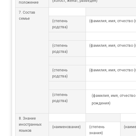
(холост, женат, разведен)
положение
7. Состав
семье
(степень
(фамилия, имя, отчество (
родства)
(степень
(фамилия, имя, отчество (
родства)
(степень
(фамилия, имя, отчество (
родства)
(степень
(фамилия, имя, отчество 
родства)
рождения)
8. Знание
иностранных
(наименование)
(степень
(наиме
языков
знания)