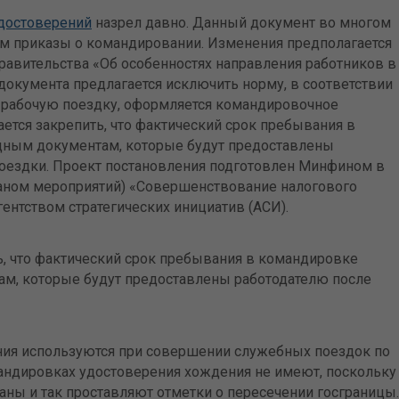
достоверений
назрел давно. Данный документ во многом
м приказы о командировании. Изменения предполагается
 правительства «Об особенностях направления работников в
документа предлагается исключить норму, в соответствии
в рабочую поездку, оформляется командировочное
ается закрепить, что фактический срок пребывания в
дным документам, которые будут предоставлены
поездки. Проект постановления подготовлен Минфином в
ланом мероприятий) «Совершенствование налогового
ентством стратегических инициатив (АСИ).
ить, что фактический срок пребывания в командировке
ам, которые будут предоставлены работодателю после
ия используются при совершении служебных поездок по
андировках удостоверения хождения не имеют, поскольку
аны и так проставляют отметки о пересечении госграницы.