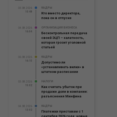
КАДРЫ
03.08.2026
10:48
Кто вместо директора,
пока он в отпуске
ОРГАНИЗАЦИЯ БИЗНЕСА
04.08.2026
16:04
Бесконтрольная передача
своей ЭЦП – халатность,
которая грозит уголовной
статьей
КАДРЫ
06.08.2026
16:15
Допустимо ли
«устанавливать вилки» в
штатном расписании
НАЛОГИ
03.08.2026
15:02
Как считать убыток при
продаже доли в компании:
разъяснения Минфина
КАДРЫ
04.08.2026
13:02
Платежки приставам с 1
сентября 2026 года: новые