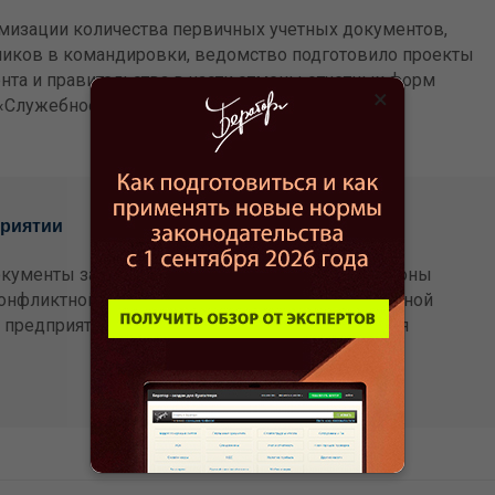
мизации количества первичных учетных документов,
иков в командировки, ведомство подготовило проекты
та и правительства в части отмены отчетных форм
×
«Служебное задание».
приятии
кументы защитят от штрафных санкций со стороны
нфликтной ситуации с работниками. С электронной
 предприятии» у вас будет в полном порядке вся