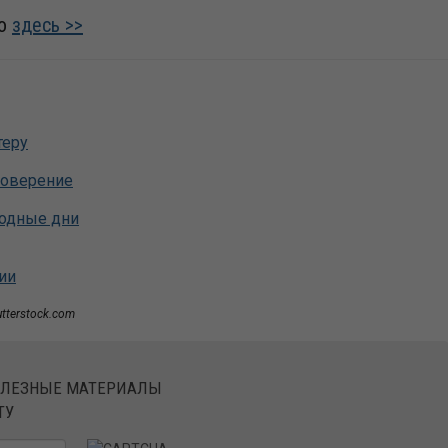
го
здесь >>
теру
товерение
ходные дни
ии
utterstock.com
ОЛЕЗНЫЕ МАТЕРИАЛЫ
ТУ