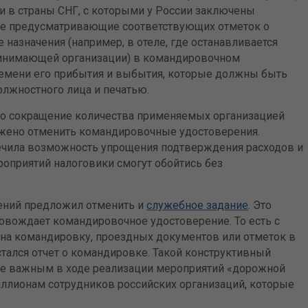
 в страны СНГ, с которыми у России заключены
не предусматривающие соответствующих отметок о
 назначения (например, в отеле, где останавливается
принимающей организации) в командировочном
ремени его прибытия и выбытия, которые должны быть
лжностного лица и печатью.
ло сокращение количества применяемых организацией
ожено отменить командировочные удостоверения.
ечила возможность упрощения подтверждения расходов и
роприятий налоговики смогут обойтись без
ений предложил отменить и
служебное задание
. Это
овождает командировочное удостоверение. То есть с
 на командировку, проездных документов или отметок в
остался отчет о командировке. Такой конструктивный
не важным в ходе реализации мероприятий «дорожной
иллионам сотрудников российских организаций, которые