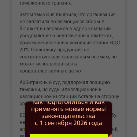
таможенного транзита.
Затем таможня выявила, что организация
не заплатила полагающиеся сборы в
бюджет и направила в адрес компании
уведомление о неуплаченных платежах,
причем исчисленных исходя из ставки НДС
20%. Поскольку продукция, не
соответствующая санитарным нормам, не
может использоваться в
продовольственных целях.
Арбитражный суд поддержал позицию
таможни, но суды апелляционной и
кассационной инстанций встали на сторону
организации.
×
ВС РФ, рассмотрев кассационную жалобу,
не согласился с выводами судов
апелляционной и кассационной инстанций,
заявил, что пониженная ставка НДС