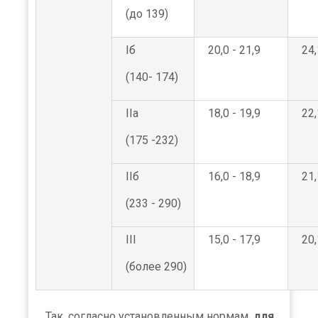
(до 139)
Iб
20,0 - 21,9
24,
(140- 174)
IIа
18,0 - 19,9
22,
(175 -232)
IIб
16,0 - 18,9
21,
(233 - 290)
III
15,0 - 17,9
20,
(более 290)
Так, согласно установленным нормам,
для