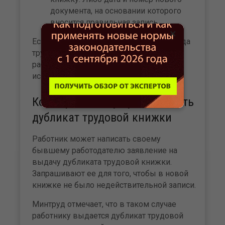
документа, на основании которого
вносится правильная запись.
×
Если на момент вынесения решения суда
трудовой книжки у работодателя нет,
работник может ее предоставить для
исправления.
Когда работнику нужно выдать
дубликат трудовой книжки
Работник может написать своему
бывшему работодателю заявление на
выдачу дубликата трудовой книжки.
Запрашивают ее для того, чтобы в новой
книжке не было недействительной записи.
Минтруд отмечает, что в таком случае
работнику выдается дубликат трудовой