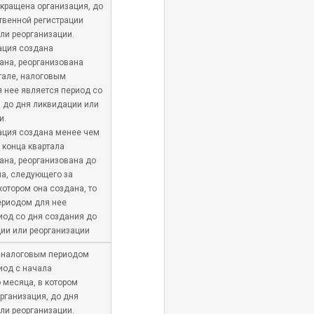
екращена организация, до
твенной регистрации
ли реорганизации.
ация создана
ана, реорганизована
тале, налоговым
 нее является период со
 до дня ликвидации или
и.
ация создана менее чем
 конца квартала
ана, реорганизована до
ла, следующего за
котором она создана, то
ериодом для нее
иод со дня создания до
ии или реорганизации
 налоговым периодом
иод с начала
 месяца, в котором
рганизация, до дня
ли реорганизации.