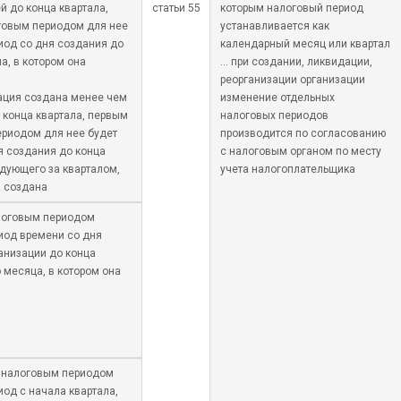
й до конца квартала,
статьи 55
которым налоговый период
говым периодом для нее
устанавливается как
иод со дня создания до
календарный месяц или квартал
а, в котором она
… при создании, ликвидации,
реорганизации организации
ация создана менее чем
изменение отдельных
о конца квартала, первым
налоговых периодов
риодом для нее будет
производится по согласованию
я создания до конца
с налоговым органом по месту
едующего за кварталом,
учета налогоплательщика
а создана
логовым периодом
иод времени со дня
анизации до конца
 месяца, в котором она
 налоговым периодом
иод с начала квартала,