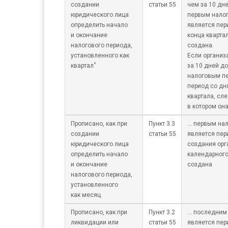
создании
статьи 55
чем за 10 дне
юридического лица
первым нало
определить начало
является пер
и окончание
конца квартал
налогового периода,
создана.
установленного как
Если организ
*
квартал
за 10 дней д
налоговым пе
период со дн
квартала, сл
в котором он
Прописано, как при
Пункт 3.3
… первым на
создании
статьи 55
является пер
юридического лица
создания орг
определить начало
календарного
и окончание
создана
налогового периода,
установленного
как месяц
Прописано, как при
Пункт 3.2
… последним
ликвидации или
статьи 55
является пер