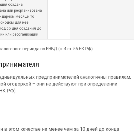
ация создана
ана или реорганизована
ндарном месяце, то
ериодом для нее
иод со дня создания до
ии или реорганизации
логового периода по ЕНВД (п. 4 ст. 55 НК РФ).
дпринимателя
индивидуальных предпринимателей аналогичны правилам,
ной оговоркой – они не действуют при определении
 НК РФ).
 в этом качестве не менее чем за 10 дней до конца