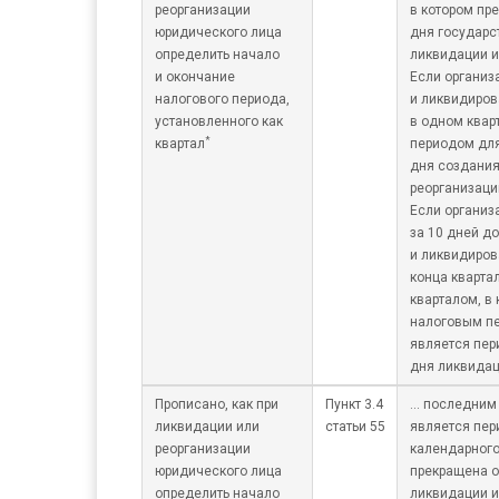
реорганизации
в котором пр
юридического лица
дня государс
определить начало
ликвидации и
и окончание
Если организ
налогового периода,
и ликвидиров
установленного как
в одном квар
*
квартал
периодом для
дня создания
реорганизаци
Если организ
за 10 дней до
и ликвидиров
конца кварта
кварталом, в 
налоговым п
является пер
дня ликвидац
Прописано, как при
Пункт 3.4
… последним
ликвидации или
статьи 55
является пер
реорганизации
календарного
юридического лица
прекращена о
определить начало
ликвидации и