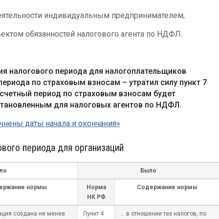
еятельности индивидуальным предпринимателем;
ектом обязанностей налогового агента по НДФЛ.
ия налогового периода для налогоплательщиков
 периода по страховым взносам – утратил силу пункт 7
асчетный период по страховым взносам будет
становленным для налоговых агентов по НДФЛ.
чнены даты начала и окончания»
вого периода для организаций
ло
Было
ержание нормы
Норма
Содержание нормы
НК РФ
ация создана не менее
Пункт 4
… в отношении тех налогов, по