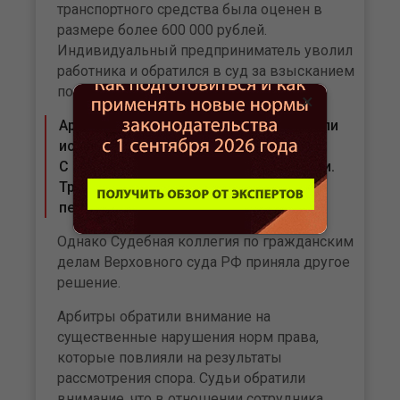
транспортного средства была оценен в
размере более 600 000 рублей.
Индивидуальный предприниматель уволил
работника и обратился в суд за взысканием
полученного ущерба.
×
Арбитры первой инстанции поддержали
иск и полностью его удовлетворили.
С ними согласились и судьи апелляции.
Третья инстанция также поддержала
первоначальное решение.
Однако Судебная коллегия по гражданским
делам Верховного суда РФ приняла другое
решение.
Арбитры обратили внимание на
существенные нарушения норм права,
которые повлияли на результаты
рассмотрения спора. Судьи обратили
внимание, что в отношении сотрудника,