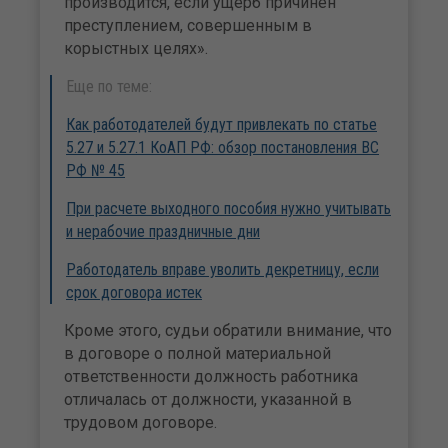
производится, если ущерб причинен
преступлением, совершенным в
корыстных целях».
Еще по теме:
Как работодателей будут привлекать по статье
5.27 и 5.27.1 КоАП РФ: обзор постановления ВС
РФ № 45
При расчете выходного пособия нужно учитывать
и нерабочие праздничные дни
Работодатель вправе уволить декретницу, если
срок договора истек
Кроме этого, судьи обратили внимание, что
в договоре о полной материальной
ответственности должность работника
отличалась от должности, указанной в
трудовом договоре.