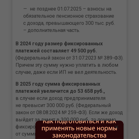
не позднее 01.07.2025 – взносы на
обязательное пенсионное страхование
с дохода, превышающего 300 тыс. руб.
– дополнительная часть.
В 2024 году размер фиксированных
платежей составляет 49 500 руб.
(Федеральный закон от 31.07.2023 № 389-ФЗ).
Причем эту сумму нужно уплатить в любом
случае, даже если ИП не вел деятельность.
В 2025 году сумма фиксированных
платежей увеличится до 53 658 руб.,
в случае если доход предпринимателя
не превысит 300 000 руб. (Федеральный
закон от 08.08.2024 № 259-ФЗ). Если же доход
выйдет за лимит в 300 000 руб., то помимо
×
фиксированной части придется доплатить 1%
от суммы превышения.