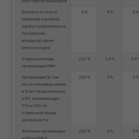
работников-инвалидов
Выплаты в пользу
0 %
0 %
0 %
экипажей кораблей,
зарегистрированных в
Российском
международном
реестре судов
Отдельные виды
23,2 %
2,9 %
3,9 
организаций СМИ
Организации (в том
20,0 %
0 %
0 %
числе некоммерческие
и благотворительные)
и ИП, применяющие
УСН и ПСН по
отдельным видам
деятельности
Аптечные организации
20,0 %
0 %
0 %
и ИП на ЕНВД