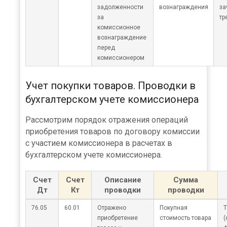
задолженности
вознаграждения
за
за
тр
комиссионное
вознаграждение
перед
комиссионером
Учет покупки товаров. Проводки в
бухгалтерском учете комиссионера
Рассмотрим порядок отражения операций
приобретения товаров по договору комиссии
с участием комиссионера в расчетах в
бухгалтерском учете комиссионера.
Счет
Счет
Описание
Сумма
Дт
Кт
проводки
проводки
76.05
60.01
Отражено
Покупная
Т
приобретение
стоимость товара
(