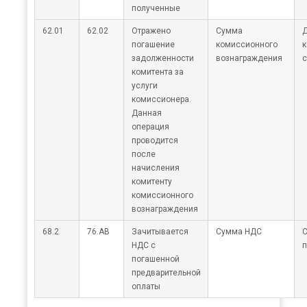
полученные
62.01
62.02
Отражено
Сумма
Д
погашение
комиссионного
к
задолженности
вознаграждения
с
комитента за
услуги
комиссионера.
Данная
операция
проводится
после
начисления
комитенту
комиссионного
вознаграждения
68.2
76.АВ
Зачитывается
Сумма НДС
С
НДС с
п
погашенной
предварительной
оплаты