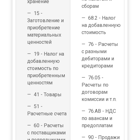
хранение
сборам
15 -
68.2 - Налог
Заготовление и
на добавленную
приобретение
стоимость
материальных
ценностей
76 - Расчеты
с разными
19 - Налог на
дебиторами и
добавленную
кредиторами
стоимость по
приобретенным
76.05 -
ценностям
Расчеты по
договорам
41 - Товары
комиссии и т.п.
51 -
76.АВ - НДС
Расчетные счета
по авансам и
60 - Расчеты
предоплатам
с поставщиками
90 - Продажи
и подрядчиками