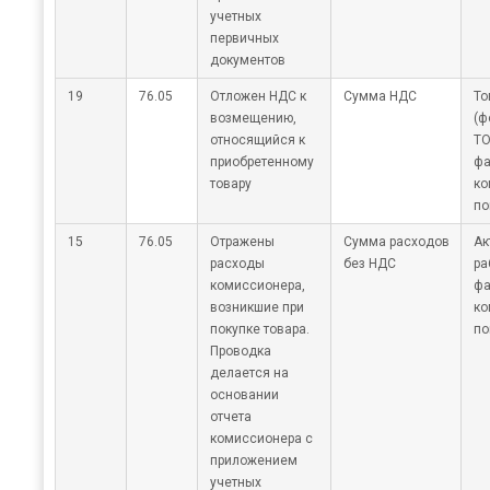
учетных
первичных
документов
19
76.05
Отложен НДС к
Сумма НДС
То
возмещению,
(ф
относящийся к
ТО
приобретенному
фа
товару
ко
по
15
76.05
Отражены
Сумма расходов
Ак
расходы
без НДС
ра
комиссионера,
фа
возникшие при
ко
покупке товара.
по
Проводка
делается на
основании
отчета
комиссионера с
приложением
учетных