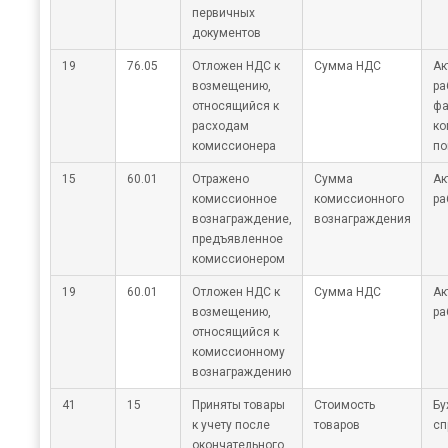
первичных
документов
19
76.05
Отложен НДС к
Сумма НДС
Ак
возмещению,
ра
относящийся к
фа
расходам
ко
комиссионера
по
15
60.01
Отражено
Сумма
Ак
комиссионное
комиссионного
ра
вознаграждение,
вознаграждения
предъявленное
комиссионером
19
60.01
Отложен НДС к
Сумма НДС
Ак
возмещению,
ра
относящийся к
комиссионному
вознаграждению
41
15
Приняты товары
Стоимость
Бу
к учету после
товаров
сп
окончательного