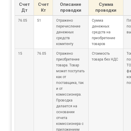
Счет
Счет
Описание
Сумма
Дт
Кт
проводки
проводки
76.05
51
Отражено
Сумма
Пл
перечисление
денежных
по
денежных
средств на
вы
средств
приобретение
комитенту
товаров
15
76.05
Отражено
Стоимость
То
приобретение
товара без НДС
по
товара. Товар
ТО
может поступать
фа
как от
ко
поставщика, так
по
и от
комиссионера.
Проводка
делается на
основании
отчета
комиссионера с
приложением