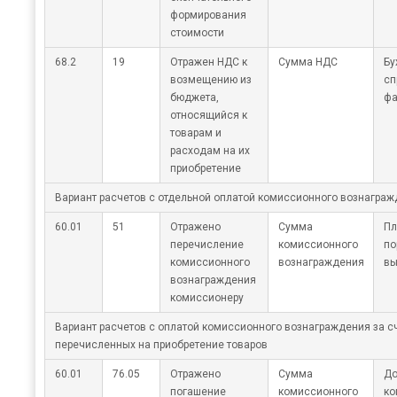
формирования
стоимости
68.2
19
Отражен НДС к
Сумма НДС
Бу
возмещению из
сп
бюджета,
фа
относящийся к
товарам и
расходам на их
приобретение
Вариант расчетов с отдельной оплатой комиссионного вознагра
60.01
51
Отражено
Сумма
Пл
перечисление
комиссионного
по
комиссионного
вознаграждения
вы
вознаграждения
комиссионеру
Вариант расчетов с оплатой комиссионного вознаграждения за сч
перечисленных на приобретение товаров
60.01
76.05
Отражено
Сумма
До
погашение
комиссионного
ко