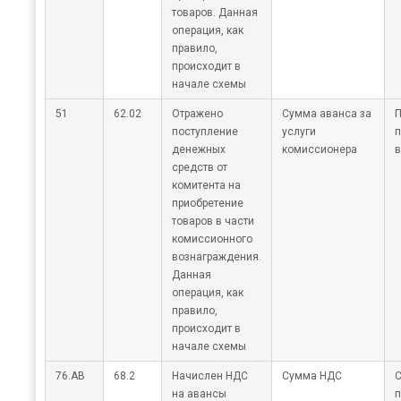
товаров. Данная
операция, как
правило,
происходит в
начале схемы
51
62.02
Отражено
Сумма аванса за
П
поступление
услуги
п
денежных
комиссионера
в
средств от
комитента на
приобретение
товаров в части
комиссионного
вознаграждения.
Данная
операция, как
правило,
происходит в
начале схемы
76.АВ
68.2
Начислен НДС
Сумма НДС
С
на авансы
п