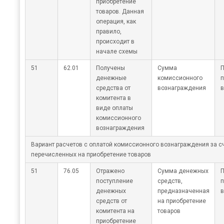
приобретение
товаров. Данная
операция, как
правило,
происходит в
начале схемы
51
62.01
Получены
Сумма
П
денежные
комиссионного
п
средства от
вознаграждения
в
комитента в
виде оплаты
комиссионного
вознаграждения
Вариант расчетов с оплатой комиссионного вознаграждения за сч
перечисленных на приобретение товаров
51
76.05
Отражено
Сумма денежных
П
поступление
средств,
п
денежных
предназначенная
в
средств от
на приобретение
комитента на
товаров
приобретение