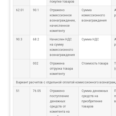
покупке товаров
62.01
90.1
Отражено
Сумма
А
комиссионное
комиссионного
р
вознаграждение,
вознаграждения
начисленное
комитенту
90.3
68.2
Начислен НДС
Сумма НДС
А
на сумму
р
комиссионного
вознаграждения
002
Отражена
Стоимость товара
Т
отгрузка товара
(
комитенту
Вариант расчетов с отдельной оплатой комиссионного вознагра
51
76.05
Отражено
Сумма денежных
П
поступление
средств на
п
денежных
приобретение
в
средств от
товаров
комитента на