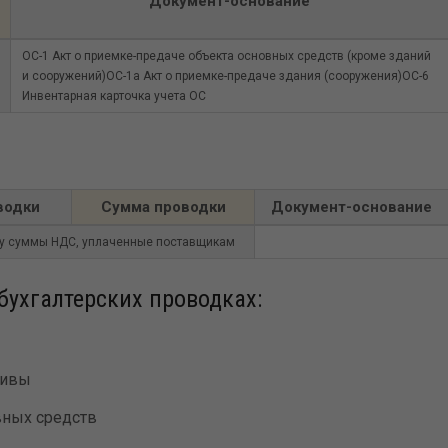
Документ-основание
ОС-1 Акт о приемке-предаче объекта основных средств (кроме зданий
и сооружений)ОС-1а Акт о приемке-предаче здания (сооружения)ОС-6
Инвентарная карточка учета ОС
водки
Сумма проводки
Документ-основание
у суммы НДС, уплаченные поставщикам
бухгалтерских проводках:
тивы
вных средств