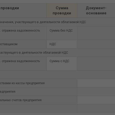
 проводки
Сумма
Документ-
проводки
основание
значения, участвующего в деятельности облагаемой НДС
С. отражена задолженность
Сумма без НДС
оставщиком
НДС
участвующего в деятельности облагаемой НДС
С. отражена задолженность
Сумма с НДС
твами из кассы предприятия
редприятия
альных счетов предприятия