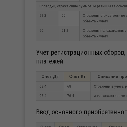
Проводки, отражающие суммовые разницы за основ
91.2
60
Отражены отрицательные 
объекта к учету
60
91.2
Отражены положительные 
объекта к учету
Учет регистрационных сборов
платежей
Счет Дт
Счет Кт
Описание пр
08.4
68
Отражены в учете, 
08.4
76.4
иные аналогичные 
Ввод основного приобретенног