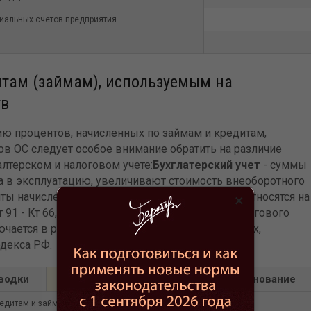
иальных счетов предприятия
итам (займам), используемым на
тв
ю процентов, начисленных по займам и кредитам,
в ОС следует особое внимание обратить на различие
алтерском и налоговом учете:
Бухглатерский учет
- суммы
а в эксплуатацию, увеличивают стоимость внеоборотного
енты начисленные после ввода в эксплуатацию относятся на
×
1 - Кт 66,67).
Налоговый учет
- для целей налогового
чается в расходы отчетного периода, в пределах,
одекса РФ.
водки
Сумма проводки
Документ-основание
едитам и займам, до ввода объекта в эксплуатацию