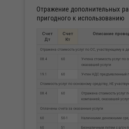
Отражение дополнительных рас
пригодного к использованию
Счет
Счет
Описание прово
Дт
Кт
Отражена стоимость услуг по ОС, участвующему в д
08.4
60
Учтена стоимость услуг по 
оказавшей услуги
19.1
60
Учтен НДС предъявленный 
Стоимость услуг по основному средству, НЕ участв
08.4
60
Отражена стоимость услуг п
компанией, оказавшей услу
Оплачены счета за оказанные услуги
60
50-1
Наличными денежными сред
60
51
Безналичным путем с р/сч 