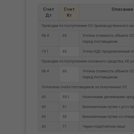
Счет
Счет
Описание
Дт
Кт
Проводки по поступлению ОС производственного на
08.4
60
Учтена стоимость объекта О
перед поставщиком
19.1
60
Учтен НДС предъявленный п
Проводки по поступлению основного средства, НЕ 
08.4
60
Учтена стоимость объекта О
перед поставщиком
Оплачены счета поставщиков за полученные ОС
60
50-1
Наличными денежными средс
60
51
Безналичным путем с р/сч п
60
55
Безналичным путем со специ
60
71
Через подотчетное лицо