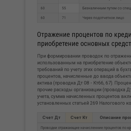
60
55
Безналичным путем со спец
60
71
Через подотчетное лицо
Отражение процентов по кред
приобретение основных средс
При формировании проводок по отражени
использованным на приобретение объекто
требований по учету этих операций в бухг
процентов, начисленные до ввода объект
актива (проводка Дт 08 - Кт66, 67). Проц
прочие расходы организации (проводка Дт 9
учета, сумма начисленных процентов вклю
установленных статьей 269 Налогового к
Счет Дт
Счет Кт
Описание про
Проводки отражающие начисленние процентов по кр