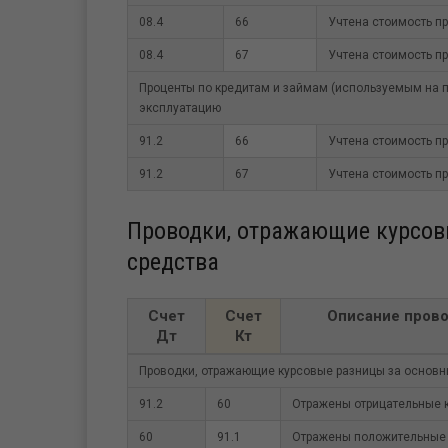
08.4
66
Учтена стоимость п
08.4
67
Учтена стоимость п
Проценты по кредитам и займам (используемым на п
эксплуатацию
91.2
66
Учтена стоимость п
91.2
67
Учтена стоимость п
Проводки, отражающие курсов
средства
Счет
Счет
Описание пров
Дт
Кт
Проводки, отражающие курсовые разницы за основн
91.2
60
Отражены отрицательные 
60
91.1
Отражены положительные 