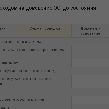
ходов на доведение ОС, до состояния
дки
Сумма проводки
Документ-
основание
еятельности облагаемой НДС
объекту ОС и задолженность перед компанией,
поставщиком
ующему в деятельности, облагаемой НДС
о объекту ОС и задолженность перед
ги
ствами из кассы предприятия
предприятия