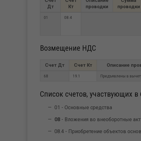
Счет
Счет
Описание
Сумма
Дт
Кт
проводки
проводки
01
08.4
Возмещение НДС
Счет Дт
Счет Кт
Описание про
68
19.1
Предъявлены в вычет
Список счетов, участвующих в 
01 - Основные средства
08
- Вложения во внеоборотные ак
08.4 - Приобретение объектов осно