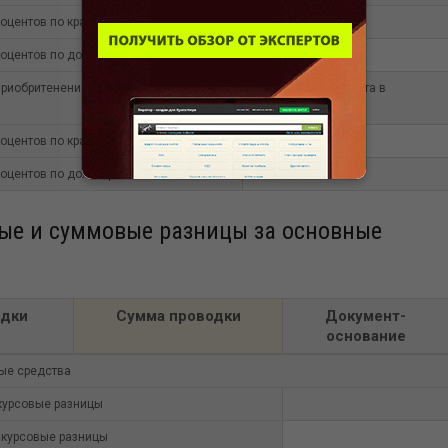
роцентов по краткосрочным займам
роцентов по долгосрочным займам
риобритенение объектов ОС) начисленные после ввода объекта в
роцентов по краткосрочным займам
роцентов по долгосрочным займам
ые и суммовые разницы за основные
одки
Сумма проводки
Документ-
основание
ые средства
курсовые разницы
курсовые разницы