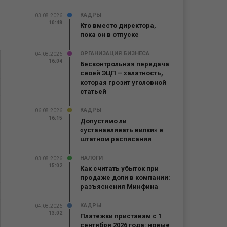
КАДРЫ
03.08.2026
10:48
Кто вместо директора,
пока он в отпуске
ОРГАНИЗАЦИЯ БИЗНЕСА
04.08.2026
16:04
Бесконтрольная передача
своей ЭЦП – халатность,
которая грозит уголовной
статьей
КАДРЫ
06.08.2026
16:15
Допустимо ли
«устанавливать вилки» в
штатном расписании
НАЛОГИ
03.08.2026
15:02
Как считать убыток при
продаже доли в компании:
разъяснения Минфина
КАДРЫ
04.08.2026
13:02
Платежки приставам с 1
сентября 2026 года: новые