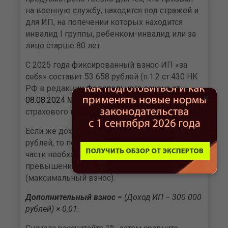
на военную службу, находится под стражей и
для ИП, на попечении которых находится
инвалид I группы, ребенком-инвалид или за
лицо старше 80 лет.
С 2025 года фиксированный взнос ИП «за
себя» составит 53 658 рублей (п.1.2 ст.430 НК
РФ в редакции
Федерального закона от
×
08.08.2024 №259-ФЗ
). Максимальный размер
страхового взноса - 300 888 рублей.
Если же доход превысит лимит в 300 000
рублей, то помимо данной фиксированной
части необходимо доплатить 1% от суммы
превышения, но не более 300 888 рублей
(максимальный взнос).
Дополнительный взнос
= (Доход ИП − 300 000
рублей) × 0,01.