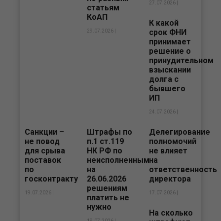
27.07.2026 |
статьям
КоАП
К какой
срок ФНИ
29.07.2026 |
принимает
решение о
принудительном
взыскании
долга с
бывшего
ИП
24.07.2026 |
Санкции –
Штрафы по
Делегирование
не повод
п.1 ст.119
полномочий
для срыва
НК РФ по
не влияет
поставок
неисполненным
на
по
на
ответственность
госконтракту
26.06.2026
директора
решениям
19.07.2026 |
17.07.2026 |
платить не
нужно
На сколько
19.07.2026 |