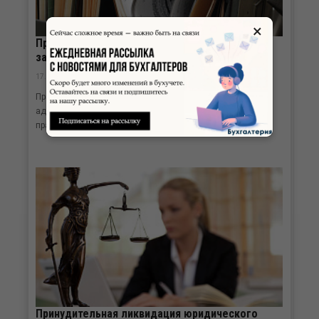
×
Проблемы практики применения
законодательства о налогах и сборах
17.12.2014 |
Правомерно ли привлечение главного бухгалтера к
административной ответственности за грубое нарушение
правил ведения...
Принудительная ликвидация юридического