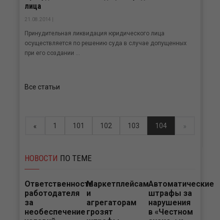
лица
21.08.2014 |
Принудительная ликвидация юридического лица
осуществляется по решению суда в случае допущенных
при его создании ...
Все статьи
1
101
102
103
104
«
»
НОВОСТИ
ПО ТЕМЕ
Ответственность
Маркетплейсам
Автоматические
работодателя
и
штрафы за
за
агрегаторам
нарушения
необеспечение
грозят
в «Честном