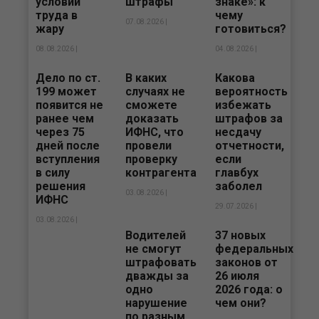
условий
штрафы
знаке»: к
труда в
чему
07.08.2026 |
жару
готовиться?
08.08.2026 |
04.08.2026 |
Дело по ст.
В каких
Какова
199 может
случаях не
вероятность
появится не
сможете
избежать
ранее чем
доказать
штрафов за
через 75
ИФНС, что
несдачу
дней после
провели
отчетности,
вступления
проверку
если
в силу
контрагента
главбух
решения
заболел
03.08.2026 |
ИФНС
29.07.2026 |
03.08.2026 |
Водителей
37 новых
не смогут
федеральных
штрафовать
законов от
дважды за
26 июля
одно
2026 года: о
нарушение
чем они?
по разным