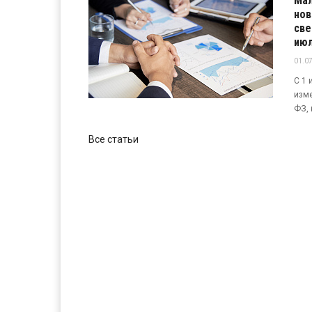
Мал
нов
све
июл
01.07
С 1 
изме
ФЗ, 
Все статьи