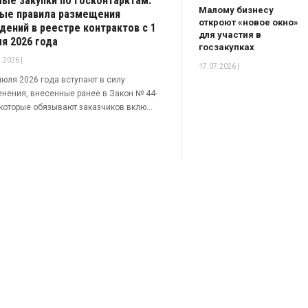
ые закупки по госконтарктам:
Малому бизнесу
ые правила размещения
откроют «новое окно»
дений в реестре контрактов с 1
для участия в
я 2026 года
госзакупках
.2026 |
17.07.2026 |
июля 2026 года вступают в силу
нения, внесенные ранее в Закон № 44-
которые обязывают заказчиков вклю...