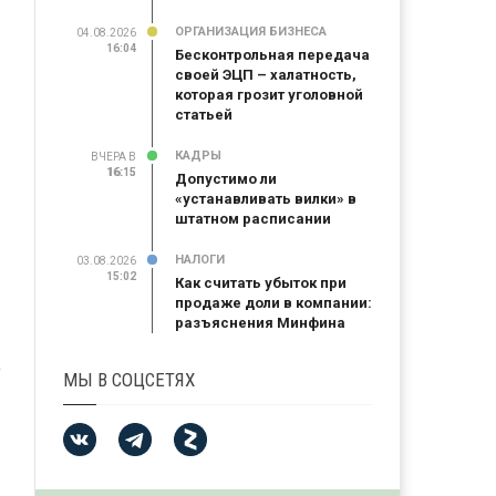
ОРГАНИЗАЦИЯ БИЗНЕСА
04.08.2026
16:04
Бесконтрольная передача
своей ЭЦП – халатность,
которая грозит уголовной
статьей
КАДРЫ
ВЧЕРА В
16:15
16:15
Допустимо ли
«устанавливать вилки» в
штатном расписании
НАЛОГИ
03.08.2026
15:02
Как считать убыток при
продаже доли в компании:
разъяснения Минфина
МЫ В СОЦСЕТЯХ