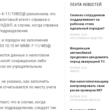
ЛЕНТА
НОВОСТЕЙ
-4-11/15802@ разъяснила, что
Сколько сотрудников
алоговый агент» справки о
поддерживают на
рабочем столе
НДФЛ, в случае, когда справка
идеальный порядок?
 подразделения.
ВЧЕРА В 16:49
ЭКОНОМИКА И ОБЩЕСТВО
Л
и порядок ее заполнения
30.10.15 № ММВ-7-11/485@.
Владельцев
автомобилей
аются данные о налоговом
предложно уведомлять
 вносят сокращенное либо
перед эвакуацией ТС
асно ее учредительным
ВЧЕРА В 16:29
РАЗНОЕ
е указано, как заполнять
Как налогоплательщику
контролировать свои
я отчитывается по месту учета
риски проверок ККТ
ВЧЕРА В 15:59
ОРГАНИЗАЦИЯ БИЗНЕСА
тают, что в случае, когда
е подразделение, следует так