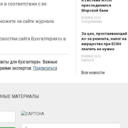
К системе АУСН
 в соответствии с ее
присоединился
Морской банк
ВЧЕРА В 15:31
можете на сайте журнала
СПЕЦРЕЖИМЫ
За цех, простаивающий
востям сайта Бухгалтерия.ru в
из-за ремонта, налог на
имущество при ЕСХН
платить не нужно
ВЧЕРА В 15:01
НАЛОГИ
акты для бухгалтера». Важные
риями экспертов.
Подписаться
Все новости
ЕЗНЫЕ МАТЕРИАЛЫ