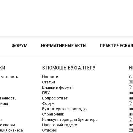
ФОРУМ
НОРМАТИВНЫЕ АКТЫ
ПРАКТИЧЕСКАЯ
КИ
В ПОМОЩЬ БУХГАЛТЕРУ
И
отчетность
Новости
Статьи
Бланки и формы
ПБУ
на
венность
Вопрос ответ
и
жимы
Форум
Бухгалтерские проводки
на
Справочник
и
ки
Калькуляторы для бухгалтера
е споры
Налоговый кодекс
п
ация бизнеса
Отдохни