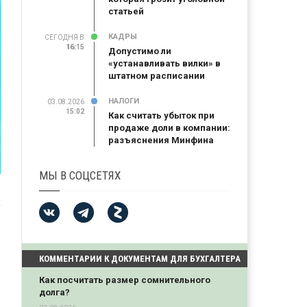
статьей
КАДРЫ
СЕГОДНЯ В
16:15
16:15
Допустимо ли
«устанавливать вилки» в
штатном расписании
НАЛОГИ
03.08.2026
15:02
Как считать убыток при
продаже доли в компании:
разъяснения Минфина
МЫ В СОЦСЕТЯХ
КОММЕНТАРИИ К ДОКУМЕНТАМ ДЛЯ БУХГАЛТЕРА
Как посчитать размер сомнительного
долга?