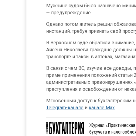
Мужчине судом было назначено мини
— предупреждение.
Однако потом житель решил обжалова
инстанций, требуя признать свой прос
В Верховном суде обратили внимание, 
Айсена Николаева граждане должны н
транспорте и такси, в аптеках, магазина
В связи с чем ВС, изучив все доводы, 
приме применения положений статьи 2
административных правонарушениях «
преступления и освобождении от наказ
Мгновенный доступ к бухгалтерским но
Telegram-канале
и
канале Max
.
Журнал «Практическая 
бухучета и налогообл