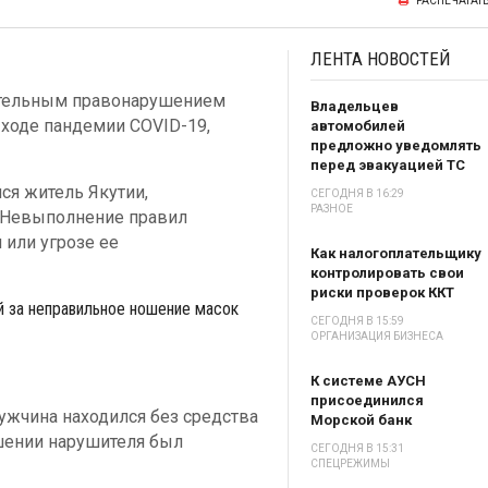
РАСПЕЧАТАТ
ЛЕНТА
НОВОСТЕЙ
ительным правонарушением
Владельцев
 ходе пандемии COVID-19,
автомобилей
предложно уведомлять
перед эвакуацией ТС
ся житель Якутии,
СЕГОДНЯ В 16:29
РАЗНОЕ
(«Невыполнение правил
 или угрозе ее
Как налогоплательщику
контролировать свои
риски проверок ККТ
й за неправильное ношение масок
СЕГОДНЯ В 15:59
ОРГАНИЗАЦИЯ БИЗНЕСА
К системе АУСН
присоединился
ужчина находился без средства
Морской банк
шении нарушителя был
СЕГОДНЯ В 15:31
СПЕЦРЕЖИМЫ