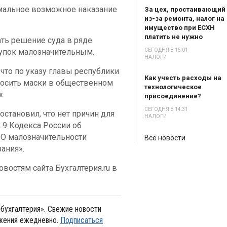
мальное возможное наказание
За цех, простаивающий
из-за ремонта, налог на
имущество при ЕСХН
платить не нужно
ть решение суда в ряде
тупок малозначительным.
СЕГОДНЯ В 15:01
НАЛОГИ
что по указу главы республики
Как учесть расходы на
осить маски в общественном
технологическое
х.
присоединение?
СЕГОДНЯ В 14:31
постановил, что нет причин для
НАЛОГИ
.9 Кодекса России об
О малозначительности
Все новости
ания».
востям сайта Бухгалтерия.ru в
бухгалтерия». Свежие новости
ожения ежедневно.
Подписаться