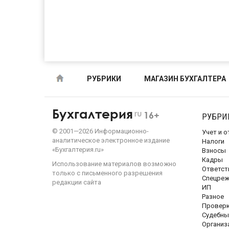
РУБРИКИ
МАГАЗИН БУХГАЛТЕРА
Бухгалтерия
ru
16+
РУБРИ
©
2001—
2026
Информационно-
Учет и 
аналитическое электронное издание
Налоги
«Бухгалтерия.ru»
Взносы
Кадры
Использование материалов возможно
Ответст
только с письменного разрешения
Спецре
редакции сайта
ИП
Разное
Провер
Судебны
Организ