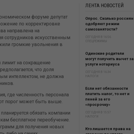
ЛЕНТА
НОВОСТЕЙ
ономическом форуме депутат
Опрос. Сколько россиян
ложение по корректировке
одобряют режим
самозанятости?
ива направлена на
я сотрудников искусственным
СЕГОДНЯ В 16:56
СПЕЦРЕЖИМЫ
ужили громкие увольнения в
Одинокие родители
могут получить вычет за
 лимит на сокращение
услуги нотариуса
редполагается, что доля
СЕГОДНЯ В 16:34
ным интеллектом, не должна
НАЛОГИ
ников.
Если нет обязанности
платить налог, то нет и
я, где численность персонала
пеней за его
тот порог может быть выше.
«просрочку»
планируется обязать компании
СЕГОДНЯ В 15:57
НАЛОГИ
кам бесплатное переобучение.
грамм для получения новых
Кто лишается права на
ть либо на самих