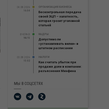
ОРГАНИЗАЦИЯ БИЗНЕСА
04.08.2026
16:04
Бесконтрольная передача
своей ЭЦП – халатность,
которая грозит уголовной
статьей
КАДРЫ
ВЧЕРА В
16:15
16:15
Допустимо ли
«устанавливать вилки» в
штатном расписании
НАЛОГИ
03.08.2026
15:02
Как считать убыток при
продаже доли в компании:
разъяснения Минфина
МЫ В СОЦСЕТЯХ
й