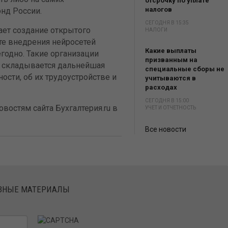
отсрочку по уплате
налогов
нд России.
СЕГОДНЯ В 15:35
ает создание открытого
НАЛОГИ
те внедрения нейросетей
Какие выплаты
годно. Такие организации
призванным на
ак складывается дальнейшая
специальные сборы не
ости, об их трудоустройстве и
учитываются в
расходах
СЕГОДНЯ В 15:00
востям сайта Бухгалтерия.ru в
УЧЕТ И ОТЧЕТНОСТЬ
Все новости
ЕЗНЫЕ МАТЕРИАЛЫ