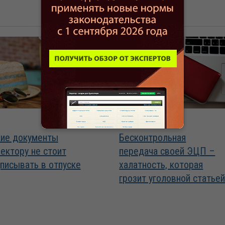
04.08.2026
ие документы
Бесконтрольная
ектору не стоит
передача своей ЭЦП –
писывать в отпуске
халатность, которая
грозит уголовной статье