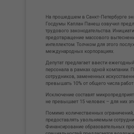
На прошедшем в Санкт-Петербурге эк
Госдумы Каплан Панеш озвучил пред
трудового законодательства. Инициат
предотвращение массового вытеснени
интеллектом. Толчком для этого посл
международных корпорациях.
Депутат предлагает ввести ежегодный
персонала в рамках одной компании. П
сотрудников, замененных искусствен
превышать 10% от общего числа работ
Исключение составят микропредприяти
не превышает 15 человек – для них э
Помимо количественных ограничений, 
предоставлять увольняемым сотрудни
Финансирование образовательных про
специальностей предлагается возложи