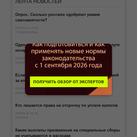
ЛЕНТА
НОВОСТЕЙ
Опрос. Сколько россиян одобряют режим
самозанятости?
ВЧЕРА В 16:56
СПЕЦРЕЖИМЫ
Одинокие родители могут получить вычет за услуги
×
нотариуса
ВЧЕРА В 16:34
НАЛОГИ
Если нет обязанности платить налог, то нет и пеней
за его «просрочку»
ВЧЕРА В 15:57
НАЛОГИ
Кто лишается права на отсрочку по уплате налогов
ВЧЕРА В 15:35
НАЛОГИ
Какие выплаты призванным на специальные сборы
не учитываются в расходах