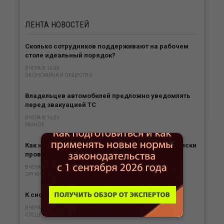
ЛЕНТА
НОВОСТЕЙ
Сколько сотрудников поддерживают на рабочем
столе идеальный порядок?
ВЧЕРА В 16:49
ЭКОНОМИКА И ОБЩЕСТВО
Владельцев автомобилей предложно уведомлять
перед эвакуацией ТС
ВЧЕРА В 16:29
РАЗНОЕ
×
Как налогоплательщику контролировать свои риски
проверок ККТ
ВЧЕРА В 15:59
ОРГАНИЗАЦИЯ БИЗНЕСА
К системе АУСН присоединился Морской банк
ВЧЕРА В 15:31
СПЕЦРЕЖИМЫ