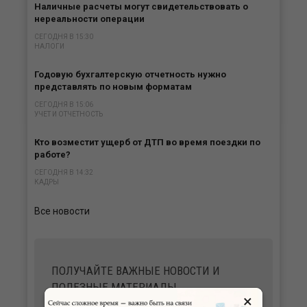
Наличные расчеты могут свидетельствовать о
нереальности операции
СЕГОДНЯ В 15:30
НАЛОГИ
Годовую бухгалтерскую отчетность нужно
представлять по новым форматам
СЕГОДНЯ В 15:06
УЧЕТ И ОТЧЕТНОСТЬ
Кто возместит ущерб от ДТП во время поездки по
работе?
СЕГОДНЯ В 14:32
КАДРЫ
Все новости
ПОЛУЧАЙТЕ ВАЖНЫЕ НОВОСТИ И
ПОЛЕЗНЫЕ МАТЕРИАЛЫ
×
В УДОБНОМ ФОРМАТЕ НА ВАШУ ПОЧТУ