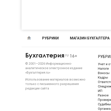
РУБРИКИ
МАГАЗИН БУХГАЛТЕРА
Бухгалтерия
ru
16+
РУБРИ
©
2001—
2026
Информационно-
Учет и 
аналитическое электронное издание
Налоги
«Бухгалтерия.ru»
Взносы
Кадры
Использование материалов возможно
Ответст
только с письменного разрешения
Спецре
редакции сайта
ИП
Разное
Провер
Судебны
Организ