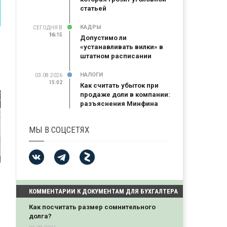
статьей
КАДРЫ
СЕГОДНЯ В
16:15
16:15
Допустимо ли
«устанавливать вилки» в
штатном расписании
НАЛОГИ
03.08.2026
15:02
Как считать убыток при
продаже доли в компании:
разъяснения Минфина
МЫ В СОЦСЕТЯХ
КОММЕНТАРИИ К ДОКУМЕНТАМ ДЛЯ БУХГАЛТЕРА
Как посчитать размер сомнительного
долга?