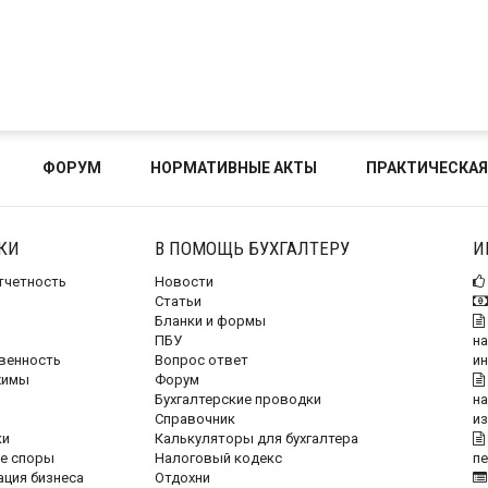
ФОРУМ
НОРМАТИВНЫЕ АКТЫ
ПРАКТИЧЕСКАЯ
КИ
В ПОМОЩЬ БУХГАЛТЕРУ
И
отчетность
Новости
Статьи
Бланки и формы
ПБУ
на
венность
Вопрос ответ
и
жимы
Форум
Бухгалтерские проводки
на
Справочник
и
ки
Калькуляторы для бухгалтера
е споры
Налоговый кодекс
п
ация бизнеса
Отдохни