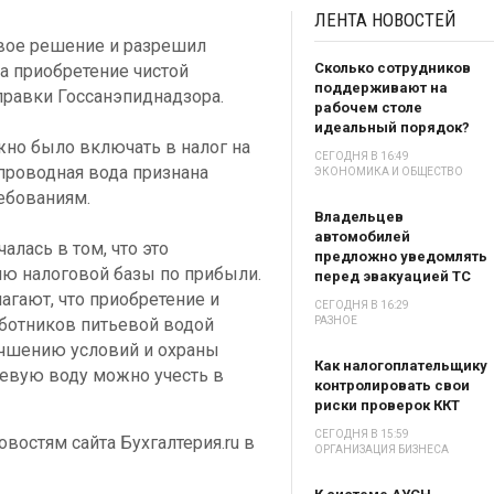
ЛЕНТА
НОВОСТЕЙ
вое решение и разрешил
Сколько сотрудников
а приобретение чистой
поддерживают на
правки Госсанэпиднадзора.
рабочем столе
идеальный порядок?
но было включать в налог на
СЕГОДНЯ В 16:49
проводная вода признана
ЭКОНОМИКА И ОБЩЕСТВО
ебованиям.
Владельцев
автомобилей
лась в том, что это
предложно уведомлять
ию налоговой базы по прибыли.
перед эвакуацией ТС
агают, что приобретение и
СЕГОДНЯ В 16:29
ботников питьевой водой
РАЗНОЕ
учшению условий и охраны
Как налогоплательщику
ьевую воду можно учесть в
контролировать свои
риски проверок ККТ
СЕГОДНЯ В 15:59
востям сайта Бухгалтерия.ru в
ОРГАНИЗАЦИЯ БИЗНЕСА