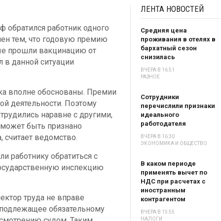
ЛЕНТА
НОВОСТЕЙ
ф обратился работник одного
Средняя цена
лен тем, что годовую премию
проживания в отелях в
бархатный сезон
рые прошли вакцинацию от
снизилась
л в данной ситуации
ВЧЕРА В 16:51
РАЗНОЕ
ика вполне обоснованы. Премии
Сотрудники
ой деятельности. Поэтому
перечислили признаки
трудились наравне с другими,
идеального
работодателя
о может быть признано
, считает ведомство.
ВЧЕРА В 16:30
ЭКОНОМИКА И ОБЩЕСТВО
и работнику обратиться с
В каком периоде
государственную инспекцию
применять вычет по
НДС при расчетах с
иностранным
пектор труда не вправе
контрагентом
 подлежащее обязательному
ВЧЕРА В 15:55
ссмотрению судом. Таким
НАЛОГИ