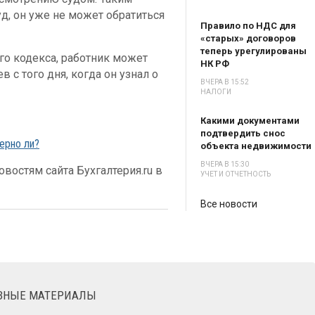
уд, он уже не может обратиться
Правило по НДС для
«старых» договоров
теперь урегулированы
ого кодекса, работник может
НК РФ
в с того дня, когда он узнал о
ВЧЕРА В 15:52
НАЛОГИ
Какими документами
подтвердить снос
ерно ли?
объекта недвижимости
ВЧЕРА В 15:30
востям сайта Бухгалтерия.ru в
УЧЕТ И ОТЧЕТНОСТЬ
Все новости
ЕЗНЫЕ МАТЕРИАЛЫ