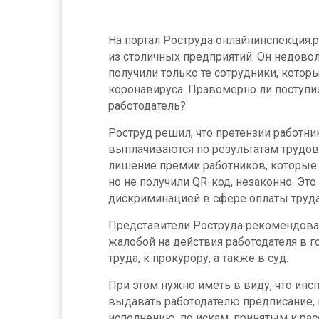
На портал Роструда онлайнинспекция.р
из столичных предприятий. Он недово
получили только те сотрудники, кото
коронавируса. Правомерно ли поступи
работодатель?
Роструд решил, что претензии работн
выплачиваются по результатам трудов
лишение премии работников, которые 
но не получили QR-код, незаконно. Эт
дискриминацией в сфере оплаты труда
Представители Роструда рекомендовал
жалобой на действия работодателя в 
труда, к прокурору, а также в суд.
При этом нужно иметь в виду, что инс
выдавать работодателю предписание,
исполнению, по искам, принятым к ра