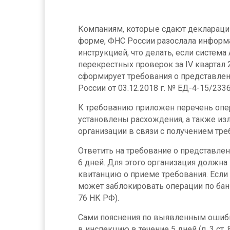
Компаниям, которые сдают деклараци
форме, ФНС России разослала информ
инструкцией, что делать, если систем
перекрестных проверок за IV квартал 
сформирует требования о представле
России от 03.12.2018 г. № ЕД-4-15/233
К требованию приложен перечень опе
установлены расхождения, а также из
организации в связи с получением тре
Ответить на требование о представлен
6 дней. Для этого организация должн
квитанцию о приеме требования. Если 
может заблокировать операции по банков
76 НК РФ).
Сами пояснения по выявленным ошиб
в инспекцию в течение 5 дней (п. 3 ст.