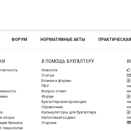
ФОРУМ
НОРМАТИВНЫЕ АКТЫ
ПРАКТИЧЕСКАЯ
КИ
В ПОМОЩЬ БУХГАЛТЕРУ
И
отчетность
Новости
Статьи
Бланки и формы
ПБУ
на
венность
Вопрос ответ
и
жимы
Форум
Бухгалтерские проводки
на
Справочник
и
ки
Калькуляторы для бухгалтера
е споры
Налоговый кодекс
п
ация бизнеса
Отдохни
т-технологии