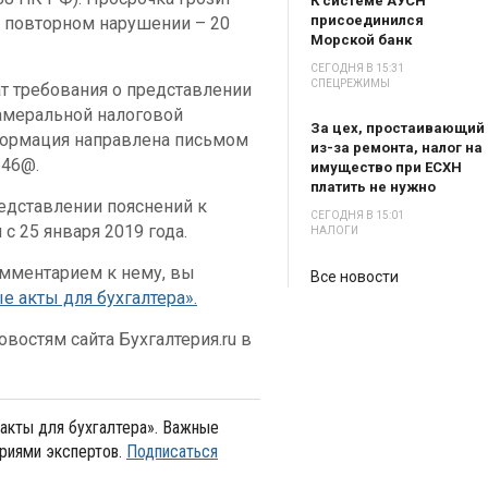
К системе АУСН
присоединился
и повторном нарушении – 20
Морской банк
СЕГОДНЯ В 15:31
СПЕЦРЕЖИМЫ
т требования о представлении
амеральной налоговой
За цех, простаивающий
формация направлена письмом
из-за ремонта, налог на
646@.
имущество при ЕСХН
платить не нужно
едставлении пояснений к
СЕГОДНЯ В 15:01
с 25 января 2019 года.
НАЛОГИ
мментарием к нему, вы
Все новости
 акты для бухгалтера».
востям сайта Бухгалтерия.ru в
акты для бухгалтера». Важные
риями экспертов.
Подписаться