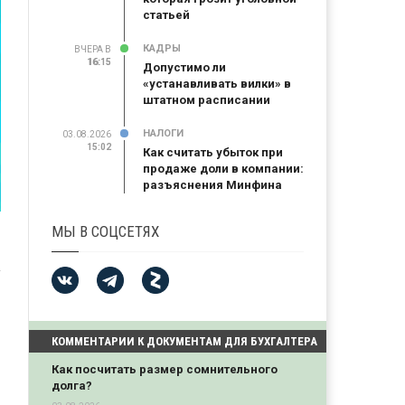
статьей
КАДРЫ
ВЧЕРА В
16:15
16:15
Допустимо ли
«устанавливать вилки» в
штатном расписании
НАЛОГИ
03.08.2026
15:02
Как считать убыток при
продаже доли в компании:
разъяснения Минфина
МЫ В СОЦСЕТЯХ
КОММЕНТАРИИ К ДОКУМЕНТАМ ДЛЯ БУХГАЛТЕРА
Как посчитать размер сомнительного
долга?