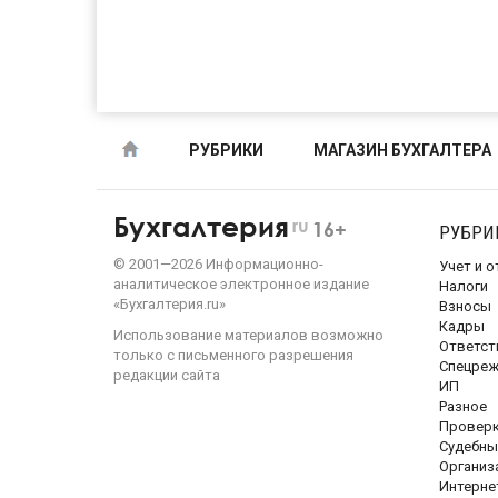
РУБРИКИ
МАГАЗИН БУХГАЛТЕРА
Бухгалтерия
ru
16+
РУБРИ
©
2001—
2026
Информационно-
Учет и 
аналитическое электронное издание
Налоги
«Бухгалтерия.ru»
Взносы
Кадры
Использование материалов возможно
Ответст
только с письменного разрешения
Спецре
редакции сайта
ИП
Разное
Провер
Судебны
Организ
Интерне