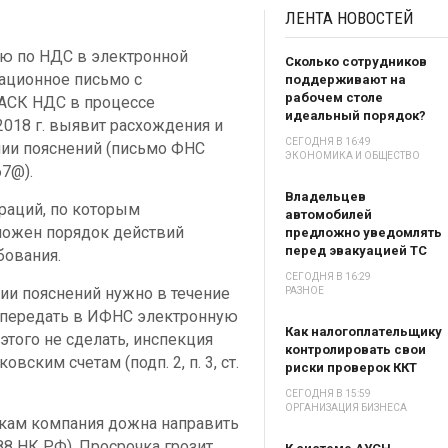
ЛЕНТА
НОВОСТЕЙ
ю по НДС в электронной
Сколько сотрудников
ационное письмо с
поддерживают на
рабочем столе
а АСК НДС в процессе
идеальный порядок?
2018 г. выявит расхождения и
СЕГОДНЯ В 16:49
нии пояснений (письмо ФНС
ЭКОНОМИКА И ОБЩЕСТВО
67@).
Владельцев
раций, по которым
автомобилей
ложен порядок действий
предложно уведомлять
перед эвакуацией ТС
бования.
СЕГОДНЯ В 16:29
ии пояснений нужно в течение
РАЗНОЕ
а передать в ИФНС электронную
Как налогоплательщику
этого не сделать, инспекция
контролировать свои
ским счетам (подп. 2, п. 3, ст.
риски проверок ККТ
СЕГОДНЯ В 15:59
ОРГАНИЗАЦИЯ БИЗНЕСА
кам компания дожна направить
 88 НК РФ). Просрочка грозит