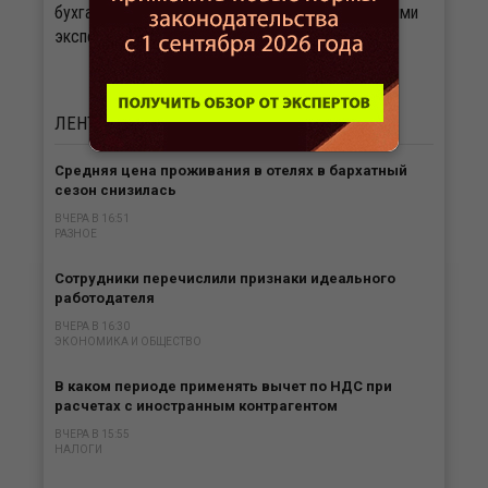
бухгалтера». Важные документы с комментариями
экспертов.
Подписаться
ЛЕНТА
НОВОСТЕЙ
Средняя цена проживания в отелях в бархатный
сезон снизилась
ВЧЕРА В 16:51
РАЗНОЕ
Сотрудники перечислили признаки идеального
работодателя
ВЧЕРА В 16:30
ЭКОНОМИКА И ОБЩЕСТВО
В каком периоде применять вычет по НДС при
расчетах с иностранным контрагентом
ВЧЕРА В 15:55
НАЛОГИ