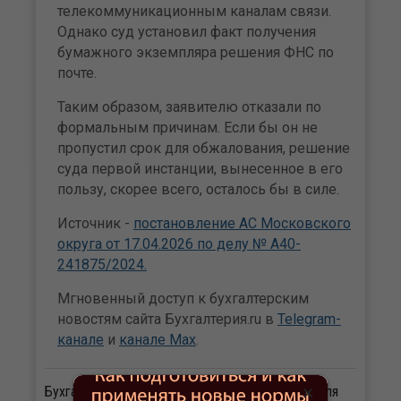
телекоммуникационным каналам связи.
Однако суд установил факт получения
бумажного экземпляра решения ФНС по
почте.
Таким образом, заявителю отказали по
формальным причинам. Если бы он не
пропустил срок для обжалования, решение
суда первой инстанции, вынесенное в его
пользу, скорее всего, осталось бы в силе.
Источник -
постановление АС Московского
округа от 17.04.2026 по делу № А40-
241875/2024.
Мгновенный доступ к бухгалтерским
новостям сайта Бухгалтерия.ru в
Telegram-
канале
и
канале Max
.
×
Бухгалтерия.ру
Журнал «Нормативные акты для