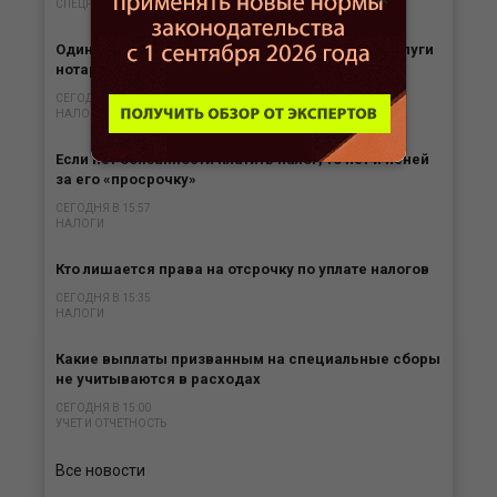
СПЕЦРЕЖИМЫ
Одинокие родители могут получить вычет за услуги
нотариуса
СЕГОДНЯ В 16:34
НАЛОГИ
Если нет обязанности платить налог, то нет и пеней
за его «просрочку»
СЕГОДНЯ В 15:57
НАЛОГИ
Кто лишается права на отсрочку по уплате налогов
СЕГОДНЯ В 15:35
НАЛОГИ
Какие выплаты призванным на специальные сборы
не учитываются в расходах
СЕГОДНЯ В 15:00
УЧЕТ И ОТЧЕТНОСТЬ
Все новости