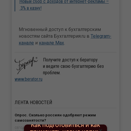
Новый сбор с доходов от интернет-рекламы –
3% в казну!
Мгновенный доступ к бухгалтерским
новостям сайта Бухгалтерия.ru в
Telegram-
канале
и
канале Max
.
Получите доступ к бератору
и ведите свою бухгалтерию без
проблем.
www.berator.ru
ЛЕНТА
НОВОСТЕЙ
Опрос. Сколько россиян одобряют режим
самозанятости?
×
СЕГОДНЯ В 16:56