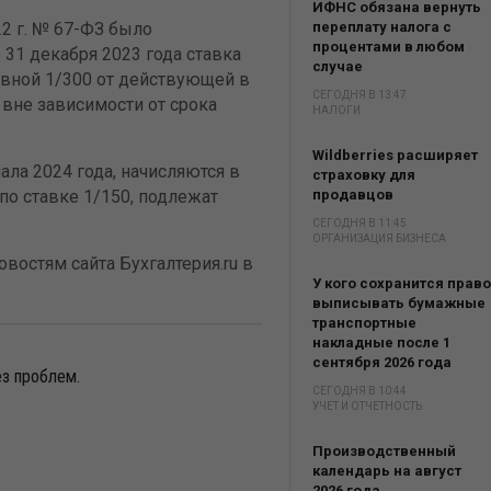
ИФНС обязана вернуть
2 г. № 67-ФЗ было
переплату налога с
процентами в любом
о 31 декабря 2023 года ставка
случае
авной 1/300 от действующей в
СЕГОДНЯ В 13:47
вне зависимости от срока
НАЛОГИ
Wildberries расширяет
ала 2024 года, начисляются в
страховку для
по ставке 1/150, подлежат
продавцов
СЕГОДНЯ В 11:45
ОРГАНИЗАЦИЯ БИЗНЕСА
востям сайта Бухгалтерия.ru в
У кого сохранится право
выписывать бумажные
транспортные
накладные после 1
сентября 2026 года
ез проблем.
СЕГОДНЯ В 10:44
УЧЕТ И ОТЧЕТНОСТЬ
Производственный
календарь на август
2026 года