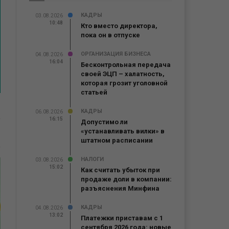
КАДРЫ
03.08.2026
10:48
Кто вместо директора,
пока он в отпуске
ОРГАНИЗАЦИЯ БИЗНЕСА
04.08.2026
16:04
Бесконтрольная передача
своей ЭЦП – халатность,
которая грозит уголовной
статьей
КАДРЫ
06.08.2026
16:15
Допустимо ли
«устанавливать вилки» в
штатном расписании
НАЛОГИ
03.08.2026
15:02
Как считать убыток при
продаже доли в компании:
разъяснения Минфина
КАДРЫ
04.08.2026
13:02
Платежки приставам с 1
сентября 2026 года: новые