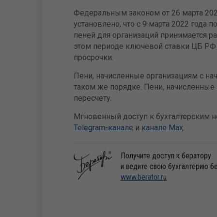
Федеральным законом от 26 марта 202
установлено, что с 9 марта 2022 года п
пеней для организаций принимается р
этом периоде ключевой ставки ЦБ РФ 
просрочки.
Пени, начисленные организациям с нач
таком же порядке. Пени, начисленные 
пересчету.
Мгновенный доступ к бухгалтерским но
Telegram-канале
и
канале Max
.
Получите доступ к бератору
и ведите свою бухгалтерию б
www.berator.ru