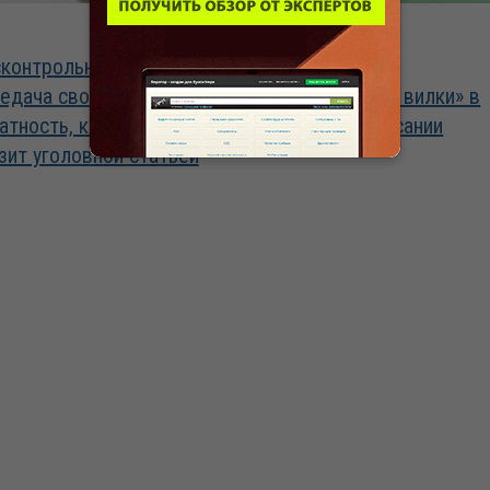
06.08.2026
контрольная
Допустимо ли
едача своей ЭЦП –
«устанавливать вилки» в
атность, которая
штатном расписании
зит уголовной статьей