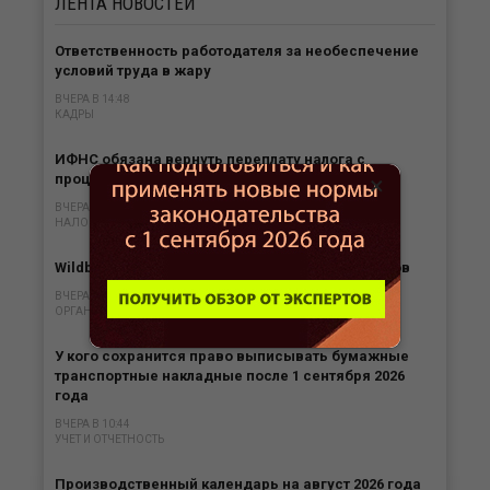
ЛЕНТА
НОВОСТЕЙ
Ответственность работодателя за необеспечение
условий труда в жару
ВЧЕРА В 14:48
КАДРЫ
ИФНС обязана вернуть переплату налога с
×
процентами в любом случае
ВЧЕРА В 13:47
НАЛОГИ
Wildberries расширяет страховку для продавцов
ВЧЕРА В 11:45
ОРГАНИЗАЦИЯ БИЗНЕСА
У кого сохранится право выписывать бумажные
транспортные накладные после 1 сентября 2026
года
ВЧЕРА В 10:44
УЧЕТ И ОТЧЕТНОСТЬ
Производственный календарь на август 2026 года