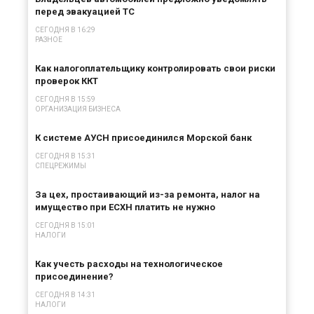
перед эвакуацией ТС
СЕГОДНЯ В 16:29
РАЗНОЕ
Как налогоплательщику контролировать свои риски
проверок ККТ
СЕГОДНЯ В 15:59
ОРГАНИЗАЦИЯ БИЗНЕСА
К системе АУСН присоединился Морской банк
СЕГОДНЯ В 15:31
СПЕЦРЕЖИМЫ
За цех, простаивающий из-за ремонта, налог на
имущество при ЕСХН платить не нужно
СЕГОДНЯ В 15:01
НАЛОГИ
Как учесть расходы на технологическое
присоединение?
СЕГОДНЯ В 14:31
НАЛОГИ