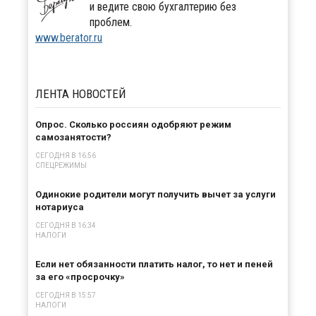
и ведите свою бухгалтерию без
проблем.
www.berator.ru
ЛЕНТА
НОВОСТЕЙ
Опрос. Сколько россиян одобряют режим
самозанятости?
СЕГОДНЯ В 16:56
СПЕЦРЕЖИМЫ
Одинокие родители могут получить вычет за услуги
нотариуса
СЕГОДНЯ В 16:34
НАЛОГИ
Если нет обязанности платить налог, то нет и пеней
за его «просрочку»
СЕГОДНЯ В 15:57
НАЛОГИ