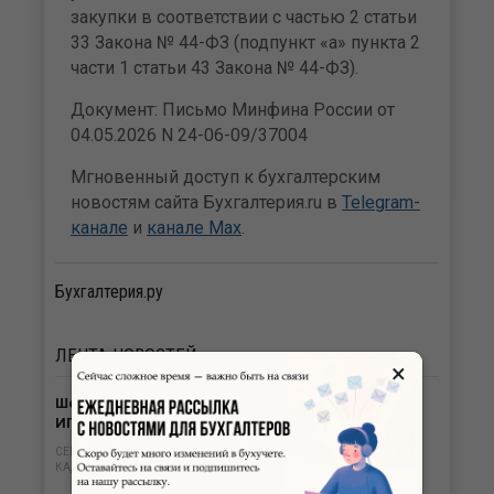
закупки в соответствии с частью 2 статьи
33 Закона № 44-ФЗ (подпункт «а» пункта 2
части 1 статьи 43 Закона № 44-ФЗ).
Документ: Письмо Минфина России от
04.05.2026 N 24-06-09/37004
Мгновенный доступ к бухгалтерским
новостям сайта Бухгалтерия.ru в
Telegram-
канале
и
канале Max
.
Бухгалтерия.ру
ЛЕНТА
НОВОСТЕЙ
×
Шесть категорий граждан дают право компании и
ИП на субсидии за трудоустройство
СЕГОДНЯ В 14:22
КАДРЫ