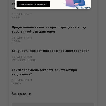
Увольнение за подложный диплом при переводе
законно
СЕГОДНЯ В 14:03
КАДРЫ
Предложение вакансий при сокращении: когда
работник обязан дать ответ
СЕГОДНЯ В 13:45
КАДРЫ
Как учесть возврат товаров в прошлом периоде?
СЕГОДНЯ В 13:31
УЧЕТ И ОТЧЕТНОСТЬ
Какой перечнень лекарств действует при
нацрежиме?
СЕГОДНЯ В 13:01
РАЗНОЕ
Все новости