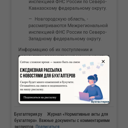
инспекцией ФНС России по Северо-
Кавказскому федеральному округу.
Новгородскую область, -
рассматриваются Межрегиональной
инспекцией ФНС России по Северо-
Западному федеральному округу.
Информацию об их поступлении и
результатах рассмотрения можно узнать с
×
помощью сервиса «Узнать о жалобе».
Мгновенный доступ к бухгалтерским
новостям сайта Бухгалтерия.ru в
Telegram-
канале
и
канале Max
.
Бухгалтерия.ру
Журнал «Нормативные акты для
бухгалтера». Важные документы с комментариями
экспертов.
Подписаться