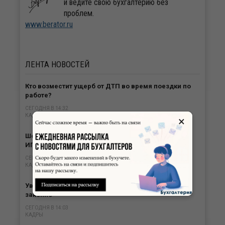
и ведите свою бухгалтерию без
проблем.
www.berator.ru
ЛЕНТА
НОВОСТЕЙ
Кто возместит ущерб от ДТП во время поездки по
работе?
СЕГОДНЯ В 14:32
КАДРЫ
×
Шесть категорий граждан дают право компании и
ИП на субсидии за трудоустройство
СЕГОДНЯ В 14:22
КАДРЫ
Увольнение за подложный диплом при переводе
законно
СЕГОДНЯ В 14:03
КАДРЫ