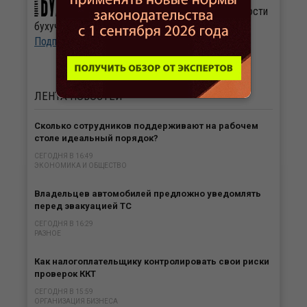
бухгалтерия». Свежие новости
бухучета и налогообложения ежедневно.
Подписаться
ЛЕНТА
НОВОСТЕЙ
Сколько сотрудников поддерживают на рабочем
столе идеальный порядок?
СЕГОДНЯ В 16:49
ЭКОНОМИКА И ОБЩЕСТВО
Владельцев автомобилей предложно уведомлять
перед эвакуацией ТС
СЕГОДНЯ В 16:29
РАЗНОЕ
Как налогоплательщику контролировать свои риски
проверок ККТ
СЕГОДНЯ В 15:59
ОРГАНИЗАЦИЯ БИЗНЕСА