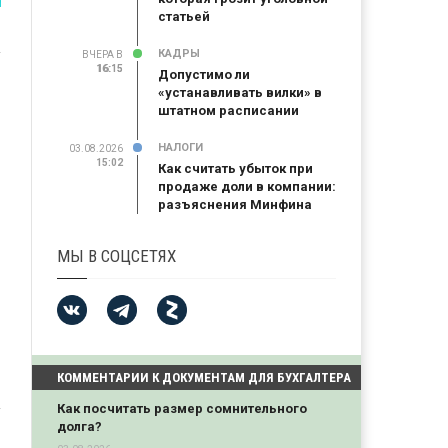
статьей
КАДРЫ
ВЧЕРА В
16:15
16:15
Допустимо ли
«устанавливать вилки» в
штатном расписании
НАЛОГИ
03.08.2026
15:02
Как считать убыток при
продаже доли в компании:
разъяснения Минфина
МЫ В СОЦСЕТЯХ
КОММЕНТАРИИ К ДОКУМЕНТАМ ДЛЯ БУХГАЛТЕРА
Как посчитать размер сомнительного
долга?