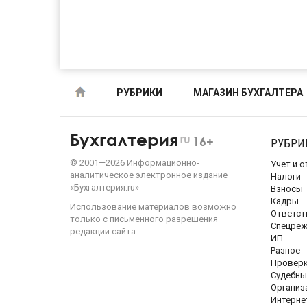
РУБРИКИ
МАГАЗИН БУХГАЛТЕРА
Бухгалтерия
ru
16+
РУБРИ
©
2001—
2026
Информационно-
Учет и 
аналитическое электронное издание
Налоги
«Бухгалтерия.ru»
Взносы
Кадры
Использование материалов возможно
Ответст
только с письменного разрешения
Спецре
редакции сайта
ИП
Разное
Провер
Судебны
Организ
Интерне