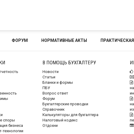
ФОРУМ
НОРМАТИВНЫЕ АКТЫ
ПРАКТИЧЕСКАЯ
КИ
В ПОМОЩЬ БУХГАЛТЕРУ
И
отчетность
Новости
Статьи
Бланки и формы
ПБУ
на
венность
Вопрос ответ
и
жимы
Форум
Бухгалтерские проводки
на
Справочник
и
ки
Калькуляторы для бухгалтера
е споры
Налоговый кодекс
п
ация бизнеса
Отдохни
т-технологии