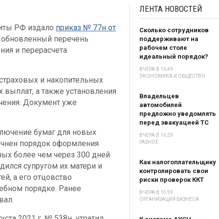
ЛЕНТА
НОВОСТЕЙ
щиты РФ издало
приказ № 77н от
Сколько сотрудников
т обновленный перечень
поддерживают на
рабочем столе
ния и перерасчета
идеальный порядок?
ВЧЕРА В 16:49
ЭКОНОМИКА И ОБЩЕСТВО
страховых и накопительных
 выплат, а также установления
Владельцев
чения. Документ уже
автомобилей
предложно уведомлять
перед эвакуацией ТС
лючение бумаг для новых
ВЧЕРА В 16:29
уточнен порядок оформления
РАЗНОЕ
ных более чем через 300 дней
Как налогоплательщику
дился супругом их матери и
контролировать свои
й, а его отцовство
риски проверок ККТ
ебном порядке. Ранее
ВЧЕРА В 15:59
вал.
ОРГАНИЗАЦИЯ БИЗНЕСА
ста 2021 г. № 538н утратил