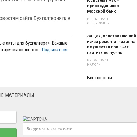
К системе АУСН
присоединился
Морской банк
востям сайта Бухгалтерия.ru в
ВЧЕРА В 15:31
СПЕЦРЕЖИМЫ
За цех, простаивающий
из-за ремонта, налог на
е акты для бухгалтера». Важные
имущество при ЕСХН
нтариями экспертов.
Подписаться
платить не нужно
ВЧЕРА В 15:01
НАЛОГИ
Все новости
ЫЕ МАТЕРИАЛЫ