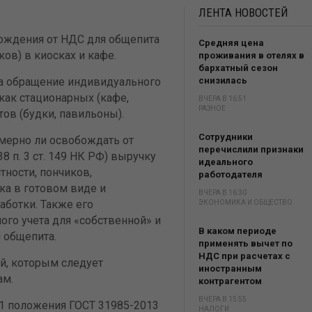
ЛЕНТА
НОВОСТЕЙ
ождения от НДС для общепита
Средняя цена
ов) в киосках и кафе.
проживания в отелях в
бархатный сезон
на обращение индивидуального
снизилась
ак стационарных (кафе,
ВЧЕРА В 16:51
РАЗНОЕ
тов (будки, павильоны).
Сотрудники
омерно ли освобождать от
перечислили признаки
8 п. 3 ст. 149 НК РФ) выручку
идеального
тности, пончиков,
работодателя
ка в готовом виде и
ВЧЕРА В 16:30
аботки. Также его
ЭКОНОМИКА И ОБЩЕСТВО
ого учета для «собственной» и
В каком периоде
 общепита.
применять вычет по
НДС при расчетах с
й, которым следует
иностранным
ам.
контрагентом
ВЧЕРА В 15:55
. 41 положения ГОСТ 31985-2013
НАЛОГИ