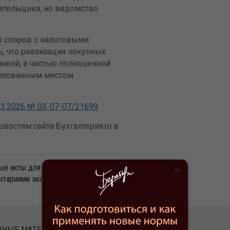
лательщика, но ведомство
ае споров с налоговыми
ь, что реализация покупных
дажей, а частью полноценной
низованным местом
3.2026 № 03-07-07/21699
.
востям сайта Бухгалтерия.ru в
е акты для бухгалтера». Важные
×
нтариями экспертов.
Подписаться
ЕЗНЫЕ МАТЕРИАЛЫ