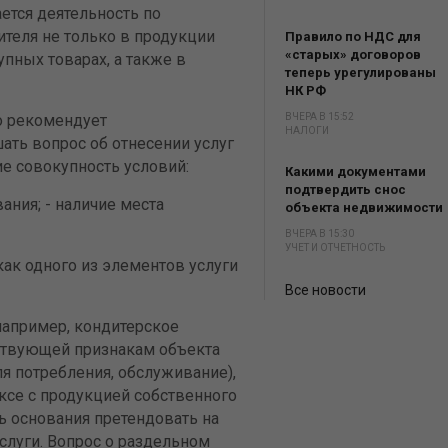
ется деятельность по
теля не только в продукции
Правило по НДС для
«старых» договоров
упных товарах, а также в
теперь урегулированы
НК РФ
во рекомендует
ВЧЕРА В 15:52
НАЛОГИ
ть вопрос об отнесении услуг
е совокупность условий:
Какими документами
подтвердить снос
ния; - наличие места
объекта недвижимости
ВЧЕРА В 15:30
УЧЕТ И ОТЧЕТНОСТЬ
ак одного из элементов услуги
Все новости
например, кондитерское
тствующей признакам объекта
ля потребления, обслуживание),
ксе с продукцией собственного
ь основания претендовать на
слуги. Вопрос о раздельном