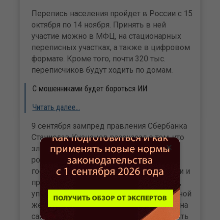
Перепись населения пройдет в России с 15
октября по 14 ноября. Принять в ней
участие можно в МФЦ, на стационарных
переписных участках, а также в цифровом
формате. Кроме того, почти 320 тыс.
переписчиков будут ходить по домам.
С мошенниками будет бороться ИИ
Читать далее…
9 сентября зампред правления Сбербанка
Станислав Кузнецов рассказал о том, что
×
злоумышленники начали присылать
россиянам сообщения якобы от портала
госуслуг об откреплении от поликлиники и
предлагают заново зарегистрироваться,
уплатив пошлину. При этом потенциальной
жертве предлагается пройти по ссылке на
сайт-клон госуслуг, где следует заполнить