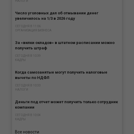
НАЛОГИ
Число уголовных дел об отмывании денег
увеличилось на 1/3 в 2026 году
СЕГОДНЯ В 11:06
ОРГАНИЗАЦИЯ БИЗНЕСА
За «вилки окладов» в штатном расписании можно
получить штраф
СЕГОДНЯ В 10:39
КАДРЫ
Когда самозанятые могут получить налоговые
вычеты по НДФЛ
СЕГОДНЯ В 10:33
НАЛОГИ
Деньги под отчет может получить только сотрудник
компании
СЕГОДНЯ В 10:04
КАДРЫ
Все новости