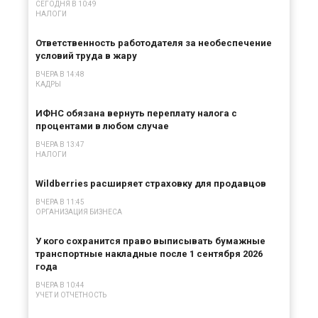
СЕГОДНЯ В 10:49
НАЛОГИ
Ответственность работодателя за необеспечение
условий труда в жару
ВЧЕРА В 14:48
КАДРЫ
ИФНС обязана вернуть переплату налога с
процентами в любом случае
ВЧЕРА В 13:47
НАЛОГИ
Wildberries расширяет страховку для продавцов
ВЧЕРА В 11:45
ОРГАНИЗАЦИЯ БИЗНЕСА
У кого сохранится право выписывать бумажные
транспортные накладные после 1 сентября 2026
года
ВЧЕРА В 10:44
УЧЕТ И ОТЧЕТНОСТЬ