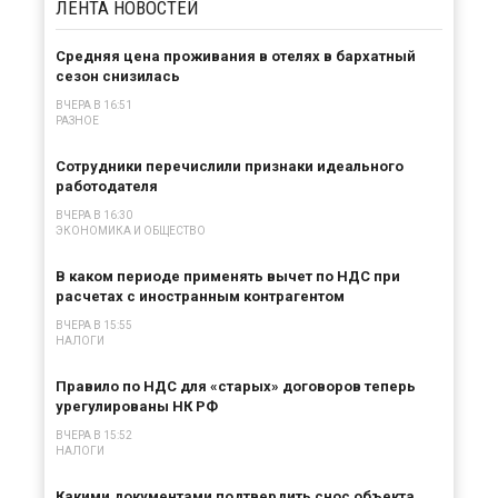
ЛЕНТА
НОВОСТЕЙ
Средняя цена проживания в отелях в бархатный
сезон снизилась
ВЧЕРА В 16:51
РАЗНОЕ
Сотрудники перечислили признаки идеального
работодателя
ВЧЕРА В 16:30
ЭКОНОМИКА И ОБЩЕСТВО
В каком периоде применять вычет по НДС при
расчетах с иностранным контрагентом
ВЧЕРА В 15:55
НАЛОГИ
Правило по НДС для «старых» договоров теперь
урегулированы НК РФ
ВЧЕРА В 15:52
НАЛОГИ
Какими документами подтвердить снос объекта