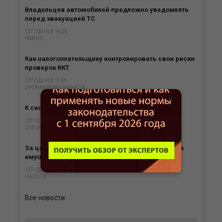
Владельцев автомобилей предложно уведомлять
перед эвакуацией ТС
СЕГОДНЯ В 16:29
РАЗНОЕ
Как налогоплательщику контролировать свои риски
проверок ККТ
СЕГОДНЯ В 15:59
ОРГАНИЗАЦИЯ БИЗНЕСА
×
К системе АУСН присоединился Морской банк
СЕГОДНЯ В 15:31
СПЕЦРЕЖИМЫ
За цех, простаивающий из-за ремонта, налог на
имущество при ЕСХН платить не нужно
СЕГОДНЯ В 15:01
НАЛОГИ
Все новости