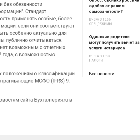
Опрос. Сколько россиян
и без обязанности
одобряют режим
ормации". Стандарт
самозанятости?
ость применять особые, более
ВЧЕРА В 16:56
СПЕЦРЕЖИМЫ
мации, если они соответствуют
ыть особенно актуально для
Одинокие родители
ны публично отчитываться.
могут получить вычет за
анет возможным с отчетных
услуги нотариуса
7 года, с возможностью
ВЧЕРА В 16:34
НАЛОГИ
 к положениям о классификации
Все новости
атрагивающие МСФО (IFRS) 9,
востям сайта Бухгалтерия.ru в