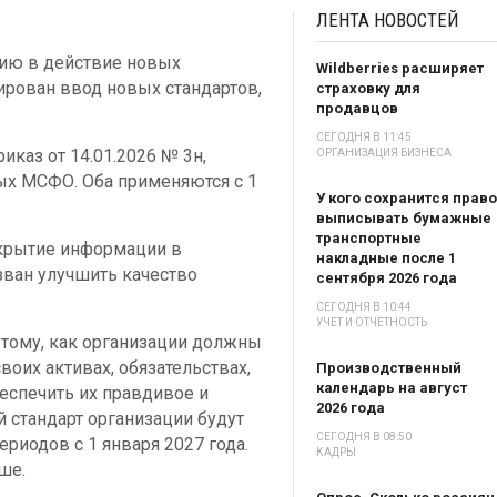
ЛЕНТА
НОВОСТЕЙ
ию в действие новых
Wildberries расширяет
ирован ввод новых стандартов,
страховку для
продавцов
СЕГОДНЯ В 11:45
каз от 14.01.2026 № 3н,
ОРГАНИЗАЦИЯ БИЗНЕСА
ых МСФО. Оба применяются с 1
У кого сохранится право
выписывать бумажные
транспортные
скрытие информации в
накладные после 1
зван улучшить качество
сентября 2026 года
СЕГОДНЯ В 10:44
УЧЕТ И ОТЧЕТНОСТЬ
 тому, как организации должны
воих активах, обязательствах,
Производственный
календарь на август
беспечить их правдивое и
2026 года
 стандарт организации будут
СЕГОДНЯ В 08:50
риодов с 1 января 2027 года.
КАДРЫ
ше.