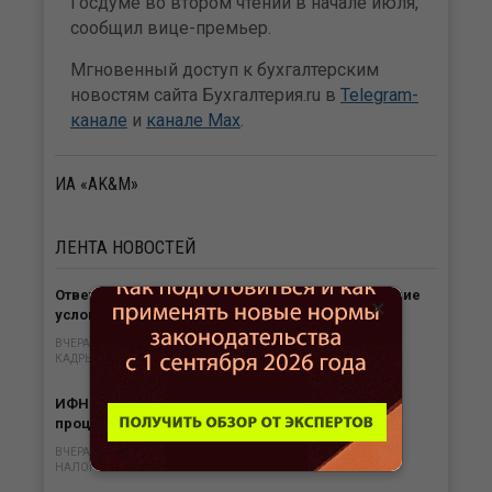
Госдуме во втором чтении в начале июля,
сообщил вице-премьер.
Мгновенный доступ к бухгалтерским
новостям сайта Бухгалтерия.ru в
Telegram-
канале
и
канале Max
.
ИА «AK&M»
ЛЕНТА
НОВОСТЕЙ
Ответственность работодателя за необеспечение
×
условий труда в жару
ВЧЕРА В 14:48
КАДРЫ
ИФНС обязана вернуть переплату налога с
процентами в любом случае
ВЧЕРА В 13:47
НАЛОГИ