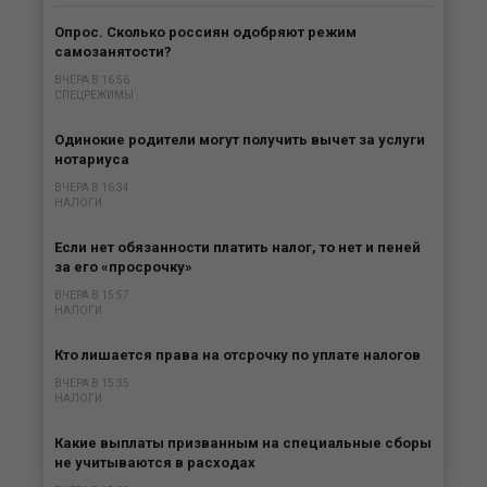
Опрос. Сколько россиян одобряют режим
самозанятости?
ВЧЕРА В 16:56
СПЕЦРЕЖИМЫ
Одинокие родители могут получить вычет за услуги
нотариуса
ВЧЕРА В 16:34
НАЛОГИ
Если нет обязанности платить налог, то нет и пеней
за его «просрочку»
ВЧЕРА В 15:57
НАЛОГИ
Кто лишается права на отсрочку по уплате налогов
ВЧЕРА В 15:35
НАЛОГИ
Какие выплаты призванным на специальные сборы
не учитываются в расходах