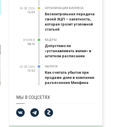
ОРГАНИЗАЦИЯ БИЗНЕСА
04.08.2026
16:04
Бесконтрольная передача
своей ЭЦП – халатность,
которая грозит уголовной
статьей
КАДРЫ
ВЧЕРА В
16:15
16:15
Допустимо ли
«устанавливать вилки» в
штатном расписании
НАЛОГИ
03.08.2026
15:02
Как считать убыток при
продаже доли в компании:
разъяснения Минфина
МЫ В СОЦСЕТЯХ
й