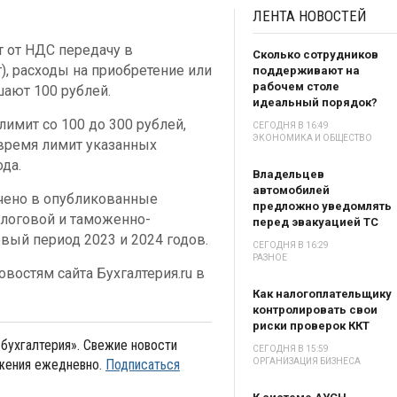
ЛЕНТА
НОВОСТЕЙ
т от НДС передачу в
Сколько сотрудников
), расходы на приобретение или
поддерживают на
рабочем столе
ают 100 рублей.
идеальный порядок?
имит со 100 до 300 рублей,
СЕГОДНЯ В 16:49
ЭКОНОМИКА И ОБЩЕСТВО
время лимит указанных
да.
Владельцев
автомобилей
ено в опубликованные
предложно уведомлять
логовой и таможенно-
перед эвакуацией ТС
овый период 2023 и 2024 годов.
СЕГОДНЯ В 16:29
РАЗНОЕ
востям сайта Бухгалтерия.ru в
Как налогоплательщику
контролировать свои
риски проверок ККТ
бухгалтерия». Свежие новости
СЕГОДНЯ В 15:59
ожения ежедневно.
Подписаться
ОРГАНИЗАЦИЯ БИЗНЕСА