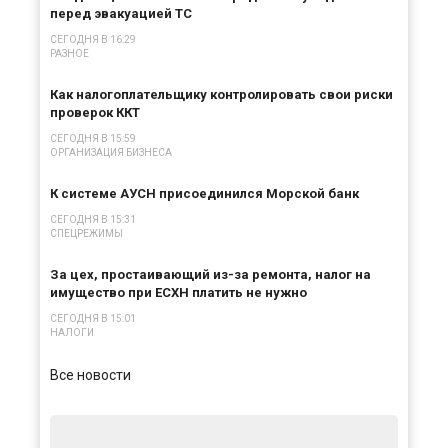
перед эвакуацией ТС
СЕГОДНЯ В 16:29
РАЗНОЕ
Как налогоплательщику контролировать свои риски
проверок ККТ
СЕГОДНЯ В 15:59
ОРГАНИЗАЦИЯ БИЗНЕСА
К системе АУСН присоединился Морской банк
СЕГОДНЯ В 15:31
СПЕЦРЕЖИМЫ
За цех, простаивающий из-за ремонта, налог на
имущество при ЕСХН платить не нужно
СЕГОДНЯ В 15:01
НАЛОГИ
Все новости