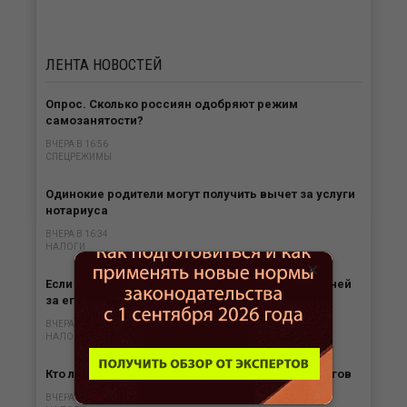
ЛЕНТА
НОВОСТЕЙ
Опрос. Сколько россиян одобряют режим
самозанятости?
ВЧЕРА В 16:56
СПЕЦРЕЖИМЫ
Одинокие родители могут получить вычет за услуги
нотариуса
ВЧЕРА В 16:34
НАЛОГИ
×
Если нет обязанности платить налог, то нет и пеней
за его «просрочку»
ВЧЕРА В 15:57
НАЛОГИ
Кто лишается права на отсрочку по уплате налогов
ВЧЕРА В 15:35