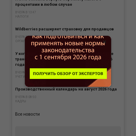
процентами в любом случае
ВЧЕРА В 13:47
НАЛОГИ
Wildberries расширяет страховку для продавцов
ВЧЕРА В 11:45
×
ОРГАНИЗАЦИЯ БИЗНЕСА
У кого сохранится право выписывать бумажные
транспортные накладные после 1 сентября 2026
года
ВЧЕРА В 10:44
УЧЕТ И ОТЧЕТНОСТЬ
Производственный календарь на август 2026 года
ВЧЕРА В 08:50
КАДРЫ
Все новости