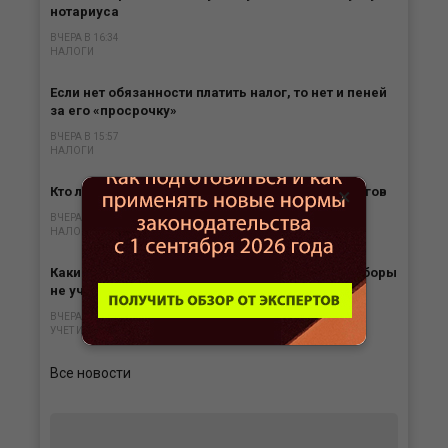
нотариуса
ВЧЕРА В 16:34
НАЛОГИ
Если нет обязанности платить налог, то нет и пеней
за его «просрочку»
ВЧЕРА В 15:57
НАЛОГИ
×
Кто лишается права на отсрочку по уплате налогов
ВЧЕРА В 15:35
НАЛОГИ
Какие выплаты призванным на специальные сборы
не учитываются в расходах
ВЧЕРА В 15:00
УЧЕТ И ОТЧЕТНОСТЬ
Все новости