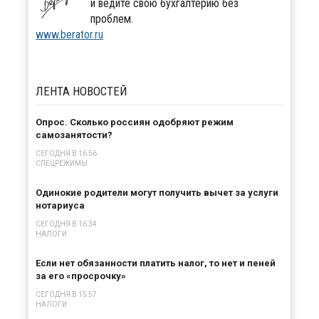
и ведите свою бухгалтерию без
проблем.
www.berator.ru
ЛЕНТА
НОВОСТЕЙ
Опрос. Сколько россиян одобряют режим
самозанятости?
СЕГОДНЯ В 16:56
СПЕЦРЕЖИМЫ
Одинокие родители могут получить вычет за услуги
нотариуса
СЕГОДНЯ В 16:34
НАЛОГИ
Если нет обязанности платить налог, то нет и пеней
за его «просрочку»
СЕГОДНЯ В 15:57
НАЛОГИ